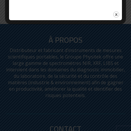
À PROPOS
Distributeur et fabricant d’instruments de mesures
scientifiques portables, le Groupe Physitek offre une
large gamme de spectromètres NIR, XRF, LIBS et
intervient dans les domaines du diagnostic immobilier,
du laboratoire, de la sécurité et du contrôle des
matières (industrie & environnement) afin de gagner
en productivité, améliorer la qualité et identifier des
risques potentiels.
CONTACT