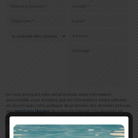
En nous envoyant votre email et toute autre information
personnelle, vous acceptez que les informations soient utilisées
en accord avec notre politique de protection des données prévues
aux
mentions légales
de notre site Internet. Ces données ne
seront pas stockées pour un autre usage que pour vous contacter.
Elles ne seront ni vendues ni échangées.