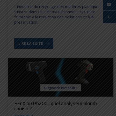
L’industrie du recyclage des matières plastiques
s’inscrit dans un schéma d’économie circulaire
favorable à la réduction des pollutions et à la
préservation…
LIRE LA SUITE
Diagnostic Immobilier
FEnX ou Pb200i, quel analyseur plomb
choisir ?
3 mars 2021