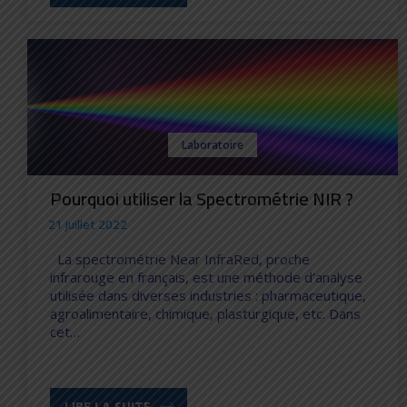
Laboratoire
Pourquoi utiliser la Spectrométrie NIR ?
21 juillet 2022
La spectrométrie Near InfraRed, proche
infrarouge en français, est une méthode d’analyse
utilisée dans diverses industries : pharmaceutique,
agroalimentaire, chimique, plasturgique, etc. Dans
cet…
LIRE LA SUITE