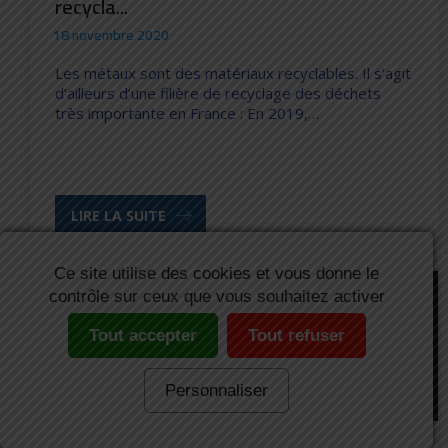
recycla...
18 novembre 2020
Les métaux sont des matériaux recyclables. Il s’agit
d’ailleurs d’une filière de recyclage des déchets
très importante en France : En 2019,…
LIRE LA SUITE
Ce site utilise des cookies et vous donne le
contrôle sur ceux que vous souhaitez activer
Tout accepter
Tout refuser
Diagnostic Immobilier
Personnaliser
Cadmium 109, la technologie de