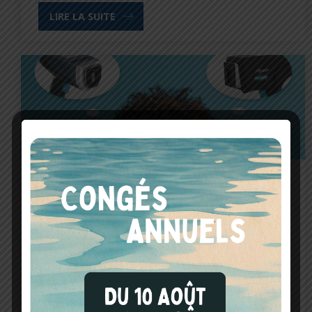
LIRE LA SUITE
Diagnostic Immobilier
FEnX VS FEnX2, quel analyseur plomb
choisir ?
25 janvier 2022
En 2016, Fondis Electronic lançait pour la première
fois le FEnX : un appareil à fluorescence X destiné à
la détection et l’analyse…