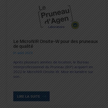
Laboratoire
Le MicroNIR Onsite-W pour des pruneaux
de qualité
31 août 2023
Après plusieurs années de location, le Bureau
Interprofessionnel du Pruneau (BIP) acquiert en
2022 le MicroNIR Onsite-W. Mise en lumière sur
son…
LIRE LA SUITE