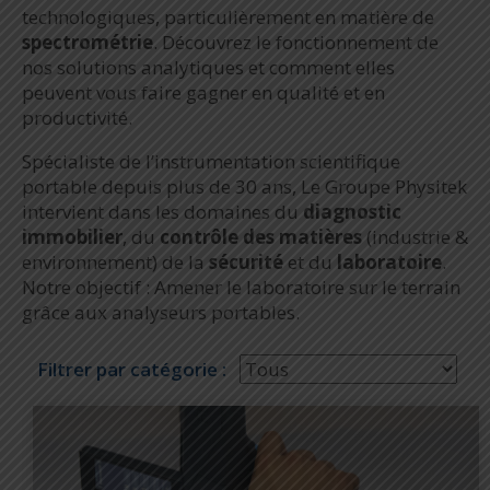
technologiques, particulièrement en matière de
spectrométrie
. Découvrez le fonctionnement de
nos solutions analytiques et comment elles
peuvent vous faire gagner en qualité et en
productivité.
Spécialiste de l’instrumentation scientifique
portable depuis plus de 30 ans, Le Groupe Physitek
intervient dans les domaines du
diagnostic
immobilier
, du
contrôle des matières
(industrie &
environnement) de la
sécurité
et du
laboratoire
.
Notre objectif : Amener le laboratoire sur le terrain
grâce aux analyseurs portables.
Filtrer par catégorie :