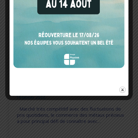
LIRE LA SUITE
Contrôle des matières
Godot & Fils utilise le spectromètre
Niton...
18 janvier 2022
Marché très compétitif avec des fluctuations de
prix quotidiens, le commerce des métaux précieux
a pour principal défi de connaître avec…