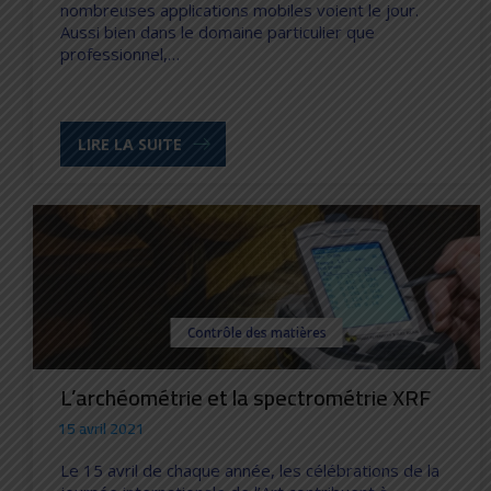
nombreuses applications mobiles voient le jour.
Aussi bien dans le domaine particulier que
professionnel,…
LIRE LA SUITE
Contrôle des matières
L’archéométrie et la spectrométrie XRF
15 avril 2021
Le 15 avril de chaque année, les célébrations de la