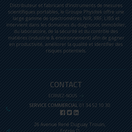
Distributeur et fabricant d’instruments de mesures
scientifiques portables, le Groupe Physitek offre une
large gamme de spectromètres NIR, XRF, LIBS et
intervient dans les domaines du diagnostic immobilier,
du laboratoire, de la sécurité et du contrôle des
matières (industrie & environnement) afin de gagner
en productivité, améliorer la qualité et identifier des
risques potentiels.
CONTACT
ECRIVEZ-NOUS
SERVICE COMMERCIAL
01 34 52 10 30
26 Avenue René Duguay Trouin,
Entrée D