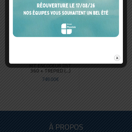
KIT ENCODEUR DST
360 + TREPIED (...)
749.00
€
À PROPOS