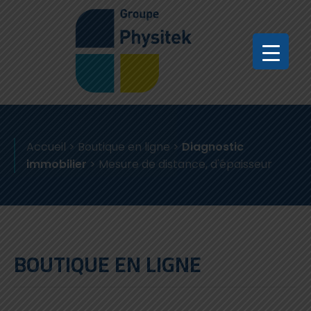
Accueil
>
Boutique en ligne
>
Diagnostic
immobilier
>
Mesure de distance, d'épaisseur
BOUTIQUE EN LIGNE