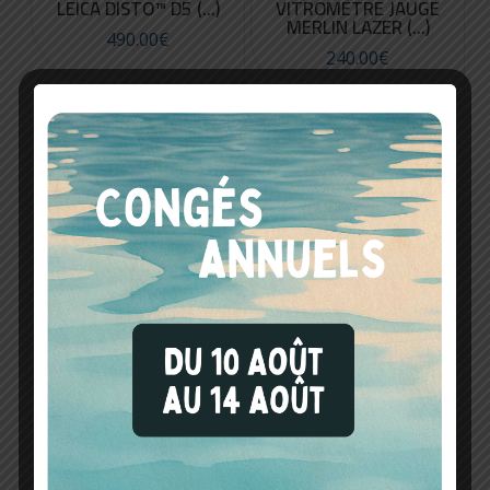
LEICA DISTO™ D5 (...)
VITROMÈTRE JAUGE
MERLIN LAZER (...)
490.00
€
240.00
€
TÉLÉMÈTRE LEICA
TÉLÉMÈTRE LEICA
DISTO™ D2 (...)
DISTO™ X3 (...)
220.00
€
317.00
€