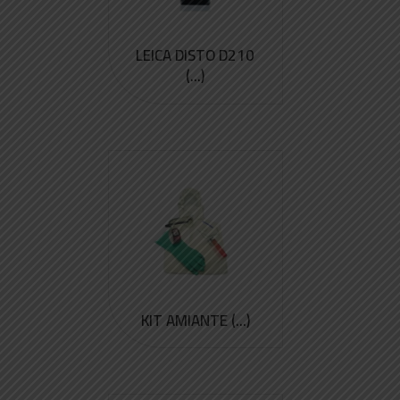
LEICA DISTO D210
(...)
KIT AMIANTE (...)