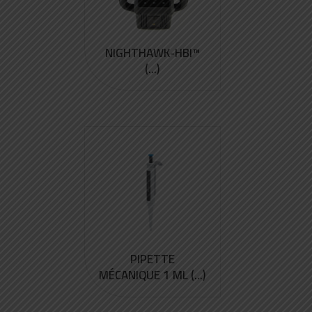
NIGHTHAWK-HBI™
(...)
PIPETTE
MÉCANIQUE 1 ML (...)