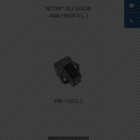
NITON™ XL2 GOLDD
ANALYSEUR X (...)
HBI-120 (...)