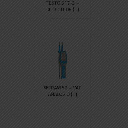
TESTO 317-2 –
DÉTECTEUR (...)
SEFRAM 52 – VAT
ANALOGIQ (...)