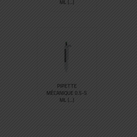
ML (...)
PIPETTE
MÉCANIQUE 0.5-5
ML (...)