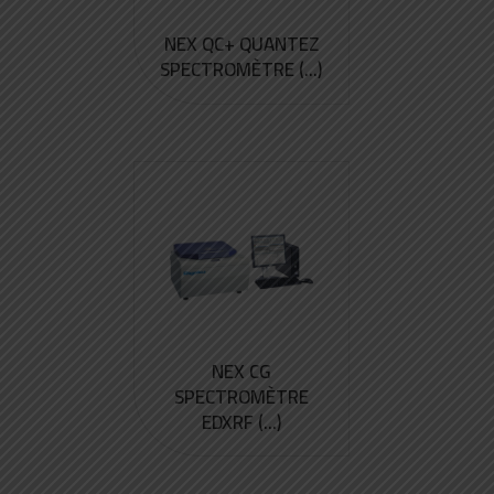
NEX QC+ QUANTEZ
SPECTROMÈTRE (...)
NEX CG
SPECTROMÈTRE
EDXRF (...)