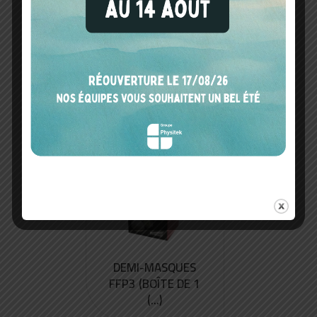
HOLSTER FENX (...)
DEMI-MASQUES
FFP3 (BOÎTE DE 1
(...)