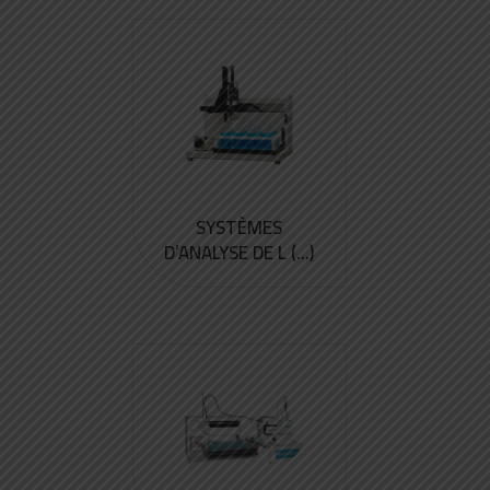
SYSTÈMES
D’ANALYSE DE L (...)