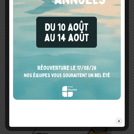
: OES
PLUS – ANAL (...)
STATIONNAI (...)
NITON™ XL2
NITON™ XL3T
PLUS |
GOLDD+ |
SPECTROMÈ (...)
ANALYSE (...)