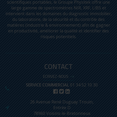
scientifiques portables, le Groupe Physitek offre une
large gamme de spectromètres NIR, XRF, LIBS et
intervient dans les domaines du diagnostic immobilier,
du laboratoire, de la sécurité et du contrôle des
matières (industrie & environnement) afin de gagner
en productivité, améliorer la qualité et identifier des
risques potentiels.
CONTACT
ECRIVEZ-NOUS
SERVICE COMMERCIAL
01 34 52 10 30
26 Avenue René Duguay Trouin,
Entrée D
78960 Voisins-le-Bretonneux