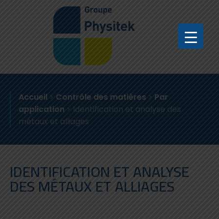
Accueil
>
Contrôle des matières
>
Par
application
>
Identification et analyse des
métaux et alliages
IDENTIFICATION ET ANALYSE
DES MÉTAUX ET ALLIAGES