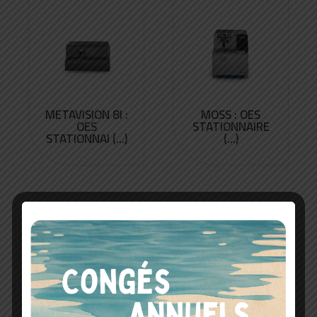
METAVISION 8I :
MOSS : OES
OES
STATIONNAIRE
STATIONNAI (...)
(...)
METAVISION RX
NITON™ XL5