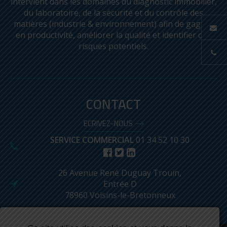
intervient dans les domaines du diagnostic immobilier,
du laboratoire, de la sécurité et du contrôle des
matières (industrie & environnement) afin de gagner
en productivité, améliorer la qualité et identifier des
risques potentiels.
CONTACT
ECRIVEZ-NOUS
SERVICE COMMERCIAL
01 34 52 10 30
26 Avenue René Duguay Trouin,
Entrée D
78960 Voisins-le-Bretonneux