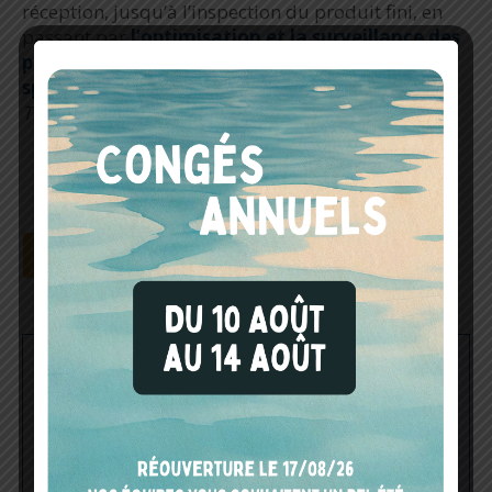
réception, jusqu’à l’inspection du produit fini, en
passant par
l’optimisation et la surveillance des
procédés de fabrication
grâce aux
spectromètres PAT
(
Process Analytical
Technologies
).
Demander votre badge visiteur
LES PRODUITS PHYSITEK
DEVICES
DIAGNOSTIC IMMOBILIER