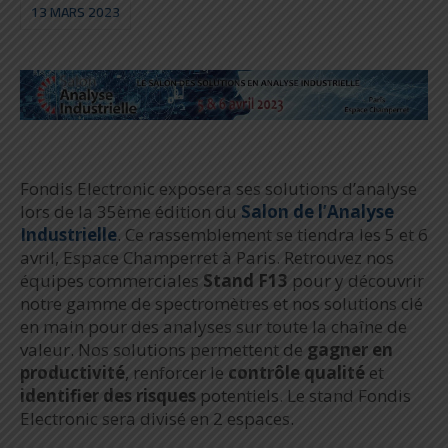
13 MARS 2023
Fondis Electronic exposera ses solutions d’analyse
lors de la 35ème édition du
Salon de l’Analyse
Industrielle
. Ce rassemblement se tiendra les 5 et 6
avril, Espace Champerret à Paris. Retrouvez nos
équipes commerciales
Stand F13
pour y découvrir
notre gamme de spectromètres et nos solutions clé
en main pour des analyses sur toute la chaîne de
valeur. Nos solutions permettent de
gagner en
productivité
, renforcer le
contrôle qualité
et
identifier des risques
potentiels. Le stand Fondis
Electronic sera divisé en 2 espaces.