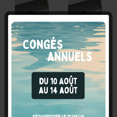
LAMPE UV –
LAMPE UV –
SIEVERS (...)
SIEVERS 400 & (...)
377.00
€
453.00
€