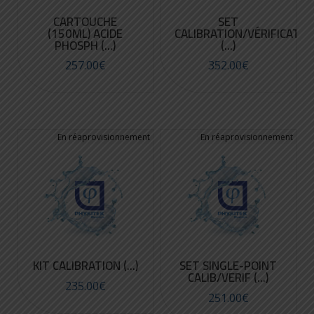
CARTOUCHE
SET
(150ML) ACIDE
CALIBRATION/VÉRIFICATIO
PHOSPH (...)
(...)
257.00
€
352.00
€
KIT CALIBRATION (...)
SET SINGLE-POINT
CALIB/VERIF (...)
235.00
€
251.00
€