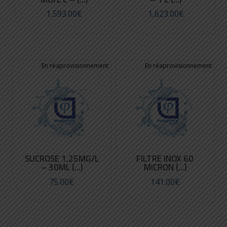
1,593.00
€
1,623.00
€
SUCROSE 1,25MG/L
FILTRE INOX 60
– 30ML (...)
MICRON (...)
75.00
€
141.00
€