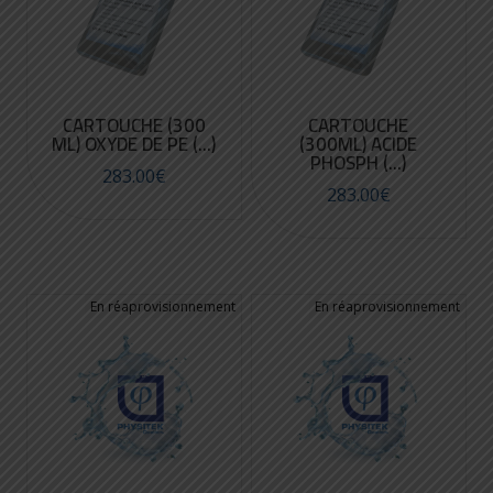
CARTOUCHE (300
CARTOUCHE
ML) OXYDE DE PE (...)
(300ML) ACIDE
PHOSPH (...)
283.00
€
283.00
€