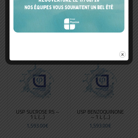
SET LINÉARITÉ –
TUBE DE POMPE –
SIEVER (...)
SIEVERS (...)
231.00
€
63.00
€
USP SUCROSE RS –
USP BENZOQUINONE
1 L (...)
– 1 L (...)
1,593.00
€
1,593.00
€