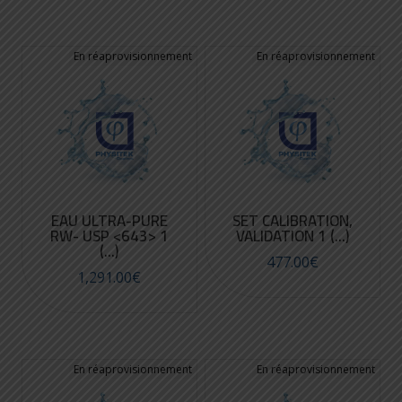
EAU ULTRA-PURE
SET CALIBRATION,
RW- USP <643> 1
VALIDATION 1 (...)
(...)
477.00
€
1,291.00
€