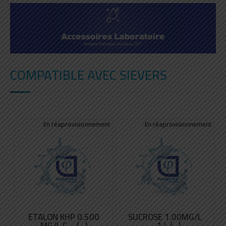
COMPATIBLE AVEC SIEVERS
ETALON KHP 0.500
SUCROSE 1.00MG/L
MG/L C – (...)
– 1 L (...)