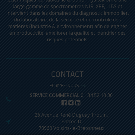
large gamme de spectromètres NIR, XRF, LIBS et
intervient dans les domaines du diagnostic immobilier,
du laboratoire, de la sécurité et du contrôle des
matières (industrie & environnement) afin de gagner
en productivité, améliorer la qualité et identifier des
risques potentiels.
CONTACT
ECRIVEZ-NOUS
SERVICE COMMERCIAL
01 34 52 10 30
26 Avenue René Duguay Trouin,
Entrée D
78960 Voisins-le-Bretonneux