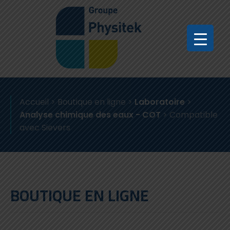
Accueil
>
Boutique en ligne
>
Laboratoire
>
Analyse chimique des eaux - COT
>
Compatible
avec Sievers
BOUTIQUE EN LIGNE