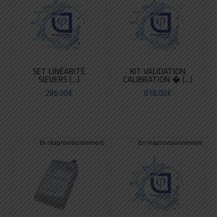
SET LINÉARITÉ
KIT VALIDATION
SIEVERS (...)
CALIBRATION � (...)
286.00
€
818.00
€