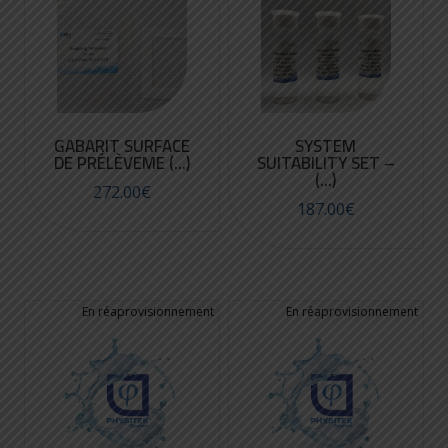
GABARIT SURFACE
SYSTEM
DE PRÉLÈVEME (...)
SUITABILITY SET –
(...)
272.00
€
187.00
€