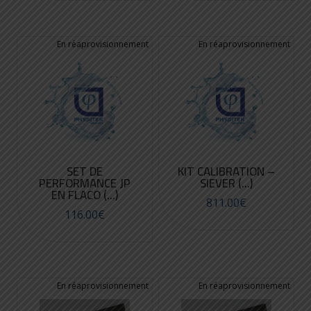
SET DE
KIT CALIBRATION –
PERFORMANCE JP
SIEVER (...)
EN FLACO (...)
811.00
€
116.00
€