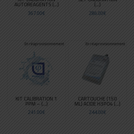
AUTOREAGENTS (...)
(...)
367.00
€
286.00
€
KIT CALIBRATION 1
CARTOUCHE (150
PPM – (...)
ML) ACIDE H3PO4 (...)
241.00
€
244.00
€