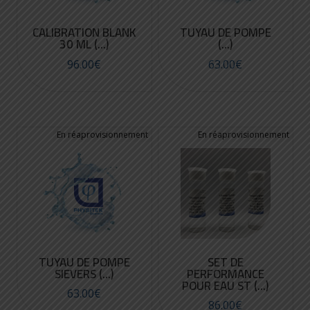
CALIBRATION BLANK
TUYAU DE POMPE
30 ML (...)
(...)
96.00
€
63.00
€
TUYAU DE POMPE
SET DE
SIEVERS (...)
PERFORMANCE
POUR EAU ST (...)
63.00
€
86.00
€