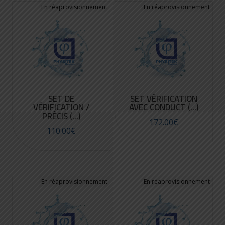
SET DE
SET VÉRIFICATION
VÉRIFICATION /
AVEC CONDUCT (...)
PRÉCIS (...)
172.00
€
110.00
€