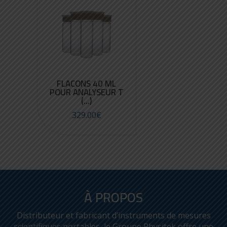
FLACONS 40 ML
POUR ANALYSEUR T
(...)
329.00
€
À PROPOS
Distributeur et fabricant d’instruments de mesures
scientifiques portables, le Groupe Physitek offre une