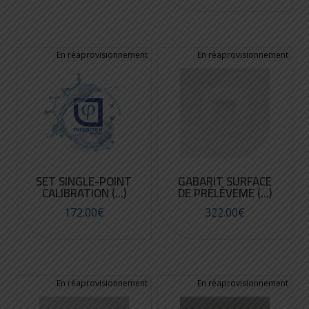
SET SINGLE-POINT
GABARIT SURFACE
CALIBRATION (...)
DE PRÉLÈVEME (...)
172.00
€
322.00
€