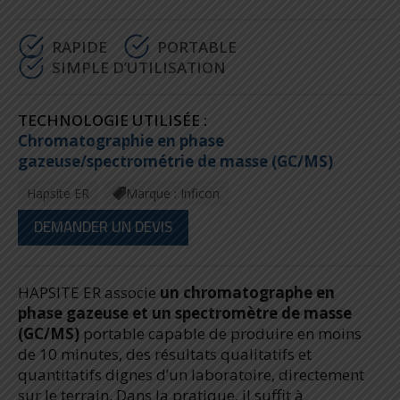
RAPIDE
PORTABLE
SIMPLE D’UTILISATION
TECHNOLOGIE UTILISÉE :
Chromatographie en phase
gazeuse/spectrométrie de masse (GC/MS)
Hapsite ER
Marque : Inficon
DEMANDER UN DEVIS
HAPSITE ER associe
un chromatographe en
phase gazeuse et un spectromètre de masse
(GC/MS)
portable capable de produire en moins
de 10 minutes, des résultats qualitatifs et
quantitatifs dignes d’un laboratoire, directement
sur le terrain. Dans la pratique, il suffit à