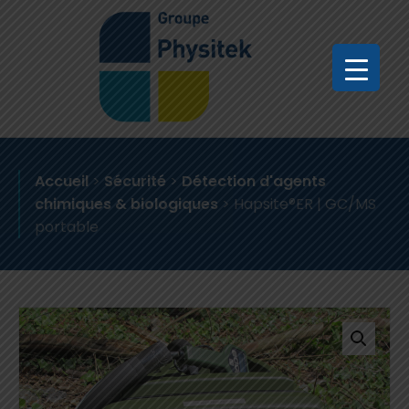
Accueil
>
Sécurité
>
Détection d'agents
chimiques & biologiques
>
Hapsite®ER | GC/MS
portable