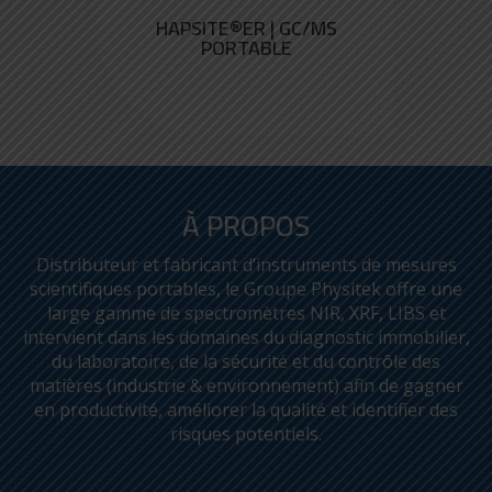
HAPSITE®ER | GC/MS
PORTABLE
À PROPOS
Distributeur et fabricant d’instruments de mesures
scientifiques portables, le Groupe Physitek offre une
large gamme de spectromètres NIR, XRF, LIBS et
intervient dans les domaines du diagnostic immobilier,
du laboratoire, de la sécurité et du contrôle des
matières (industrie & environnement) afin de gagner
en productivité, améliorer la qualité et identifier des
risques potentiels.
AURORA 1030W |
ANALYSEUR DE COT