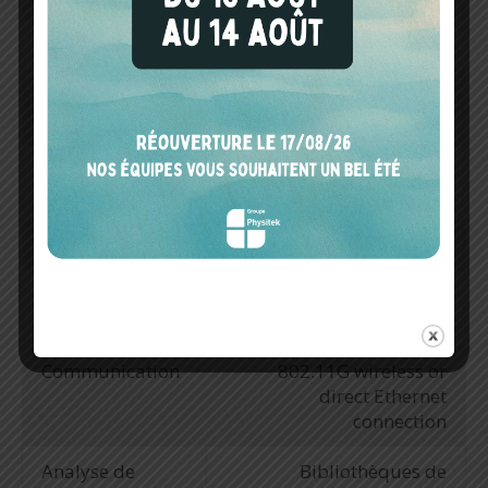
Connexion
USB
Affichage
Écran couleur VGA avec
écran tactile 6.5 pouces
Introduction
Sonde d'air (incluse) ou
échantillon
accessoire en option
Gaz vecteur
Nitrogen
Système de
Intel® Pentium®
données
processor
Communication
802.11G wireless or
direct Ethernet
connection
Analyse de
Bibliothèques de