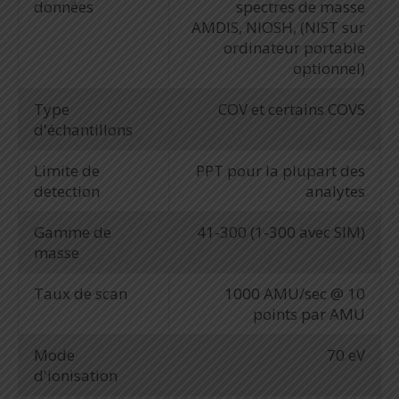
données
spectres de masse
AMDIS, NIOSH, (NIST sur
ordinateur portable
optionnel)
Type
COV et certains COVS
d'échantillons
Limite de
PPT pour la plupart des
detection
analytes
Gamme de
41-300 (1-300 avec SIM)
masse
Taux de scan
1000 AMU/sec @ 10
points par AMU
Mode
70 eV
d'ionisation