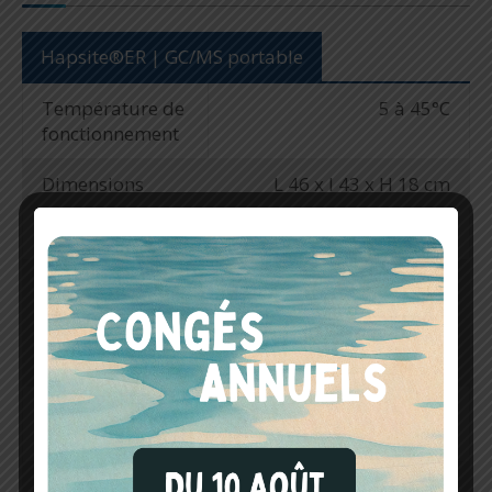
Hapsite®ER | GC/MS portable
Température de
5 à 45°C
fonctionnement
Dimensions
L 46 x l 43 x H 18 cm
Poids
19 lg (batterie incluse)
Alimentation
Batterie NiMH
rechargeable ou
convertisseur CA
(autonomie 2-3h)
Consommation
30 Watt
électrique
Disque dur
16 GB