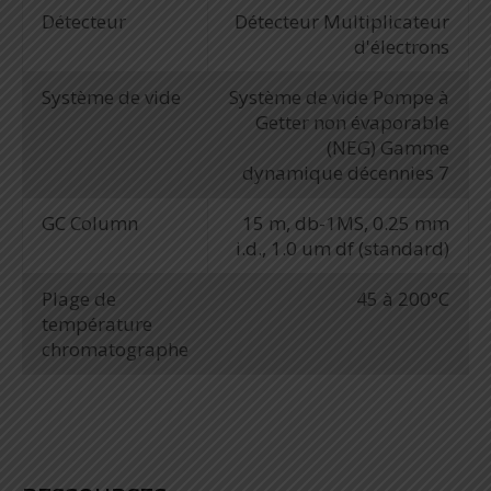
Détecteur
Détecteur Multiplicateur
d'électrons
Système de vide
Système de vide Pompe à
Getter non évaporable
(NEG) Gamme
dynamique décennies 7
GC Column
15 m, db-1MS, 0.25 mm
i.d., 1.0 um df (standard)
Plage de
45 à 200°C
température
chromatographe