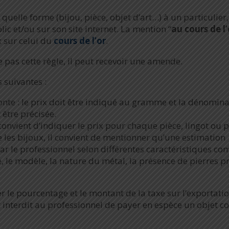
quelle forme (bijou, pièce, objet d’art…) à un particulier,
lic et/ou sur son site internet. La mention “
au cours de l’
x sur celui du
cours de l’or
.
e pas cette règle, il peut recevoir une amende.
s suivantes :
fonte : le prix doit être indiqué au gramme et la dénomin
être précisée.
 convient d’indiquer le prix pour chaque pièce, lingot ou 
 les bijoux, il convient de mentionner qu’une estimation
par le professionnel selon différentes caractéristiques c
ue, le modèle, la nature du métal, la présence de pierres p
r le pourcentage et le montant de la taxe sur l’exportati
t interdit au professionnel de payer en espèce un objet c