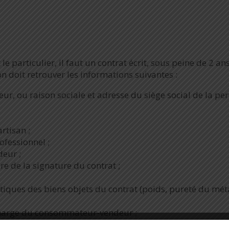
le particulier, il faut un contrat écrit, sous peine de 2 an
 doit retrouver les informations suivantes :
r, ou raison sociale et adresse du siège social de la pe
rtisan ;
ofessionnel ;
eur ;
e de la signature du contrat ;
stiques des biens objets du contrat (poids, pureté du mét
a charge du consommateur-vendeur ;
votre droit de rétraction dans les 48 heures à compter de