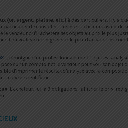
x (or, argent, platine, etc.)
à des particuliers, il y a q
ur particulier de consulter plusieurs acheteurs avant de s
 le vendeur qu’il achètera ses objets au prix le plus just
, il devrait se renseigner sur le prix d’achat et les cond
DXL
, témoigne d’un professionnalisme. L’objet est analysé
 pose sur un comptoir et le vendeur peut voir son objet d
sible d’imprimer le résultat d’analyse avec la compositio
e analyse scientifique.
eux
. L’acheteur, lui, a 3 obligations : afficher le prix, rédi
eur.
CIEUX