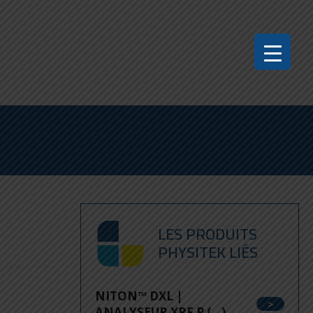
LES PRODUITS
PHYSITEK LIÉS
NITON™ DXL |
ANALYSEUR XRF P (...)