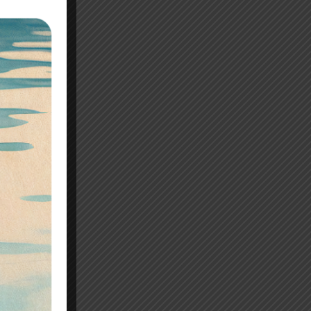
at sans
eau
le
ieux