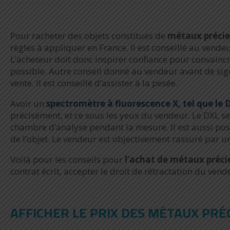
Pour racheter des objets constitués de
métaux précieu
règles à appliquer en France. Il est conseillé au vende
L’acheteur doit donc inspirer confiance pour convaincre
possible. Autre conseil donné au vendeur avant de signer
vente. Il est conseillé d’assister à la pesée.
Avoir un
spectromètre à fluorescence X, tel que le 
précisément, et ce sous les yeux du vendeur. Le DXL se
chambre d’analyse pendant la mesure. Il est aussi pos
de l’objet. Le vendeur est objectivement rassuré par un
Voilà pour les conseils pour
l’achat de métaux préci
contrat écrit, accepter le droit de rétractation du vend
AFFICHER LE PRIX DES MÉTAUX PRÉ