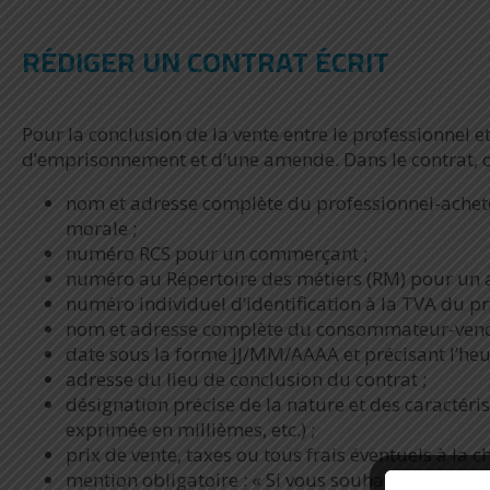
RÉDIGER UN CONTRAT ÉCRIT
Pour la conclusion de la vente entre le professionnel et 
d’emprisonnement et d’une amende. Dans le contrat, on
nom et adresse complète du professionnel-acheteu
morale ;
numéro RCS pour un commerçant ;
numéro au Répertoire des métiers (RM) pour un a
numéro individuel d’identification à la TVA du pr
nom et adresse complète du consommateur-vend
date sous la forme JJ/MM/AAAA et précisant l’heur
adresse du lieu de conclusion du contrat ;
désignation précise de la nature et des caractéri
exprimée en millièmes, etc.) ;
prix de vente, taxes ou tous frais éventuels à l
mention obligatoire : « Si vous souhaitez exercer 