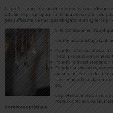
Le professionnel qui achète des objets, sous n’importe 
afficher le prix proposé sur le lieu de réception du pub
pas suffisante. Ce n’est pas obligatoire d’aligner le pri
Si le professionnel n’appliqu
Les règles d’affichage sont le
Pour les biens destinés à la 
métal précieux concerné doit 
Pour l’or d’investissement, il
Pour les autres biens, comme
personnalisée est effectuée 
l’ancienneté, l’état, la marq
etc.
Le professionnel doit indique
métaux précieux. Aussi, il es
de
métaux précieux.