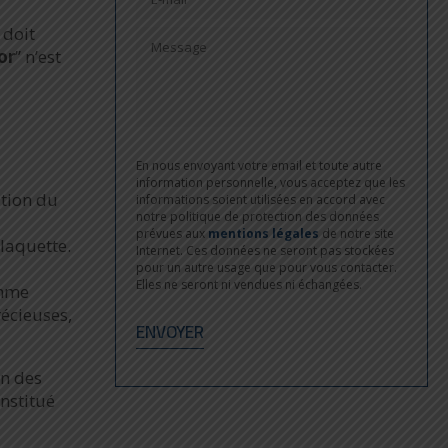
 doit
or
” n’est
En nous envoyant votre email et toute autre
information personnelle, vous acceptez que les
ation du
informations soient utilisées en accord avec
notre politique de protection des données
prévues aux
mentions légales
de notre site
plaquette.
Internet. Ces données ne seront pas stockées
pour un autre usage que pour vous contacter.
Elles ne seront ni vendues ni échangées.
omme
récieuses,
on des
onstitué