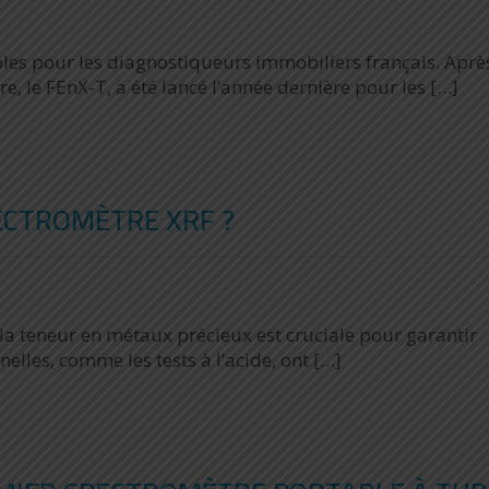
es pour les diagnostiqueurs immobiliers français. Après
 le FEnX-T, a été lancé l’année dernière pour les […]
PECTROMÈTRE XRF ?
 la teneur en métaux précieux est cruciale pour garantir
elles, comme les tests à l’acide, ont […]