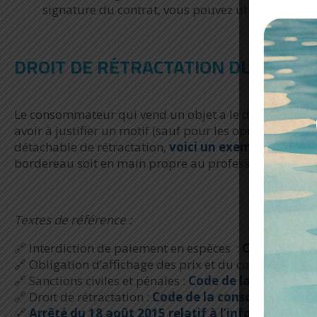
signature du contrat, vous pouvez utiliser le form
DROIT DE RÉTRACTATION DU VEND
Le consommateur qui vend un objet a le droit de chan
avoir à justifier un motif (sauf pour les opérations d’
détachable de rétractation,
voici un exemple
. Pour e
bordereau soit en main propre au professionnel soit pa
Textes de référence :
🔗 Interdiction de paiement en espèces :
Code monétai
🔗 Obligation d’affichage des prix et du contrat :
Code 
🔗 Sanctions civiles et pénales :
Code de la consommat
🔗 Droit de rétractation :
Code de la consommation : 
🔗
Arrêté du 18 août 2015 relatif à l’information 