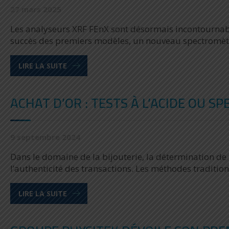
27 mars 2025
Les analyseurs XRF FEnX sont désormais incontournabl
succès des premiers modèles, un nouveau spectromètre,
LIRE LA SUITE
ACHAT D’OR : TESTS À L’ACIDE OU S
9 septembre 2024
Dans le domaine de la bijouterie, la détermination de
l’authenticité des transactions. Les méthodes traditionn
LIRE LA SUITE