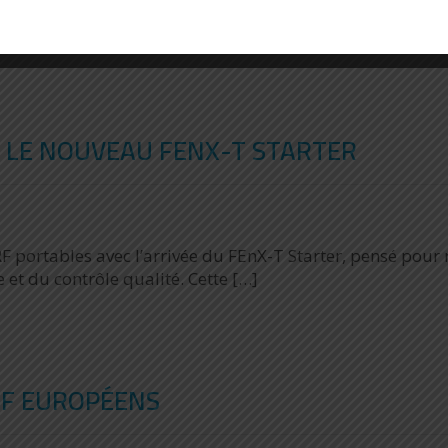
mposition chimique des matériaux est un enjeu majeur de 
nces, le groupe Physitek […]
 LE NOUVEAU FENX-T STARTER
 portables avec l’arrivée du FEnX-T Starter, pensé pour
 et du contrôle qualité. Cette […]
RF EUROPÉENS