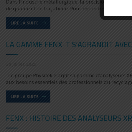
Dans l’industrie métallurgique, la précision de la co
de qualité et de traçabilité. Pour répondre à ces exige
LIRE LA SUITE
LA GAMME FENX-T S’AGRANDIT AVEC
30 juillet 2025
Le groupe Physitek élargit sa gamme d’analyseurs XRF
aux besoins essentiels des professionnels du recyclage
LIRE LA SUITE
FENX : HISTOIRE DES ANALYSEURS X