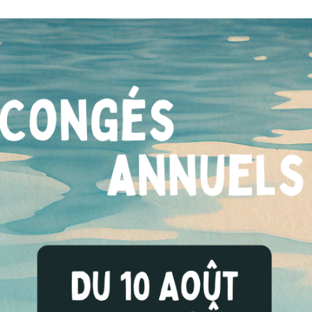
ulaire détachable prévu à cet effet ».
EUR
ger d’avis pendant 48 heures après la signature du contr
or d’investissement). Le contrat doit comporter un border
xercer son droit de rétractation, le vendeur doit remettre 
r un moyen attestant la date et l’heure de l’envoi.
re et financier : articles L112-6 à L112-8
de la consommation : articles L224-96 à L224-99
ion : articles L242-34 à L242-38
articles R224-4 à R224-7
du consommateur sur les prix d’achat des métaux préc