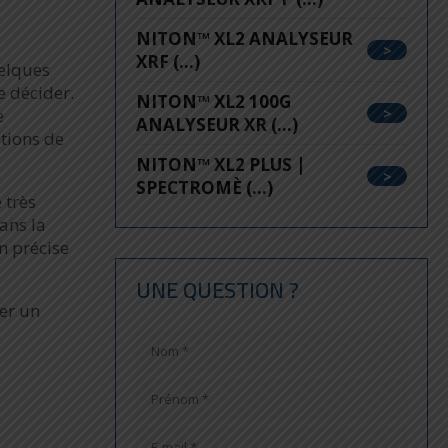
NITON™ XL2 ANALYSEUR
XRF (...)
uelques
e décider.
NITON™ XL2 100G
e
ANALYSEUR XR (...)
itions de
NITON™ XL2 PLUS |
SPECTROMÈ (...)
 très
ans la
n précise
UNE QUESTION ?
ger un