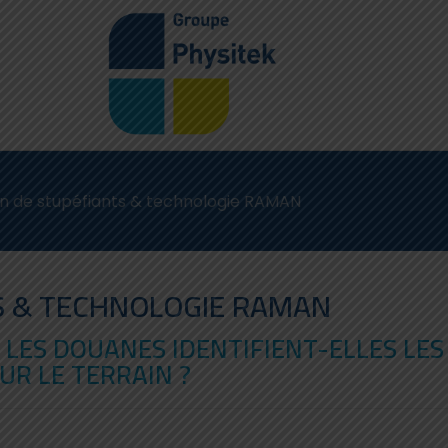
ion de stupéfiants & technologie RAMAN
TS & TECHNOLOGIE RAMAN
 LES DOUANES IDENTIFIENT-ELLES LES
UR LE TERRAIN ?