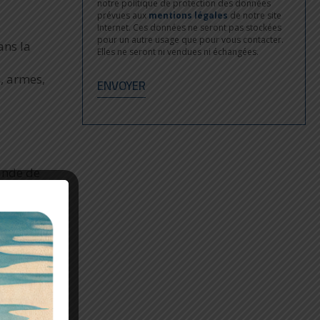
notre politique de protection des données
prévues aux
mentions légales
de notre site
Internet. Ces données ne seront pas stockées
pour un autre usage que pour vous contacter.
ans la
Elles ne seront ni vendues ni échangées.
s, armes,
bande de
idement et
iale du
geny