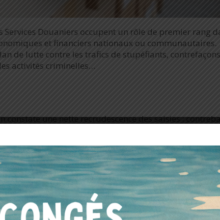
Services Douaniers occupent un rôle de premier rang d
s économiques et financiers nationaux ou communautaires.
plan de lutte contre les trafics de stupéfiants, contrefaçon
es activités criminelles…
on constate une nette recrudescence des saisies : contre
étamines (+400%).
ers de développer leurs équipements afin de détecter rap
tensifier les contrôles aux frontières aéroportuaires.
 DES SERVICES DOUANIERS
ndises entrantes sur le territoire, Fondis Electronic, fil
s. Dotés de la technologie RAMAN, le
ResQ CQL
et le
Pro