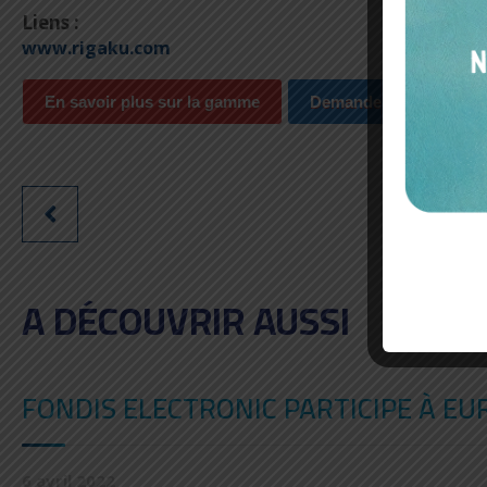
Liens :
www.rigaku.com
En savoir plus sur la gamme
Demander un devis
A DÉCOUVRIR AUSSI
FONDIS ELECTRONIC PARTICIPE À E
6 avril 2022