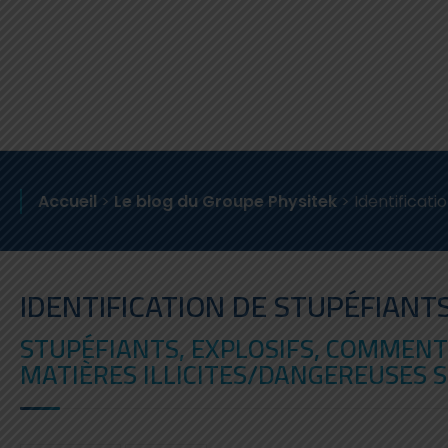
Accueil
>
Le blog du Groupe Physitek
>
Identificat
IDENTIFICATION DE STUPÉFIAN
STUPÉFIANTS, EXPLOSIFS, COMMENT
MATIÈRES ILLICITES/DANGEREUSES S