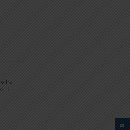
 offre
s […]