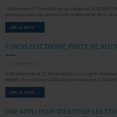
Evènement n°1 mondial de sa catégorie, EUROSATORY 
professionnels des secteurs de la défense et de la séc
LIRE LA SUITE
FONDIS ELECTRONIC PARTICIPE AU C
21 septembre 2021
À l’occasion de la 127ème édition du Congrès National
dédiée. Des solutions d’analyse portable pour l’identif
LIRE LA SUITE
UNE APPLI POUR IDENTIFIER LES STU