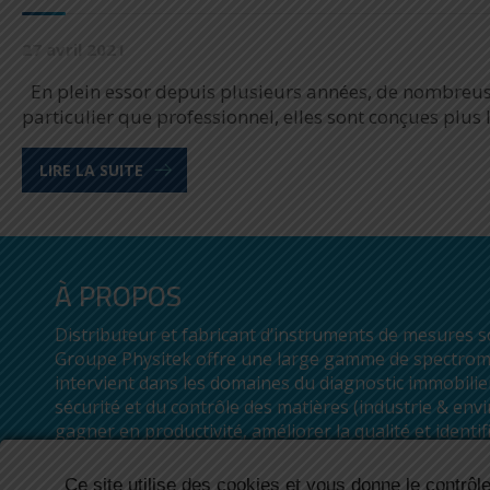
27 avril 2021
En plein essor depuis plusieurs années, de nombreuse
particulier que professionnel, elles sont conçues plus l
LIRE LA SUITE
À PROPOS
Distributeur et fabricant d’instruments de mesures sc
Groupe Physitek offre une large gamme de spectromè
intervient dans les domaines du diagnostic immobilier
sécurité et du contrôle des matières (industrie & env
gagner en productivité, améliorer la qualité et identif
Ce site utilise des cookies et vous donne le contrô