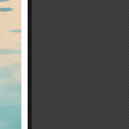
uerre,
t les
. Le
HBI-
 phase
ps réel la