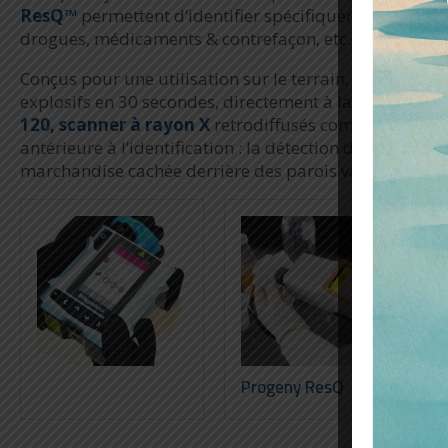
ResQ™
permettent d’identifier spécifiquement un lar
drogues, médicaments & contrefaçon, etc.)
Conçus pour une utilisation sur le terrain, les spectr
explosifs en 30 secondes, directement à la source de l
120
, scanner à rayon X
retrodiffusés complète la gamm
antérieure à l’identification : la détection de menaces
marchandise cachée derrière des parois variées.
Progeny ResQ