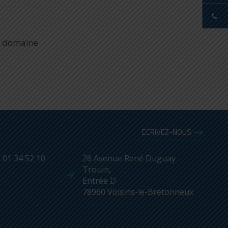
le domaine
ECRIVEZ-NOUS
L
01 34 52 10
26 Avenue René Duguay
Trouin,
Entrée D
78960 Voisins-le-Bretonneux