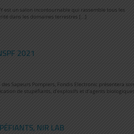
est un salon incontournable qui rassemble tous les
urité dans les domaines terrestres […]
NSPF 2021
 des Sapeurs Pompiers, Fondis Electronic présentera son
ication de stupéfiants, d’explosifs et d’agents biologique
PÉFIANTS, NIR LAB