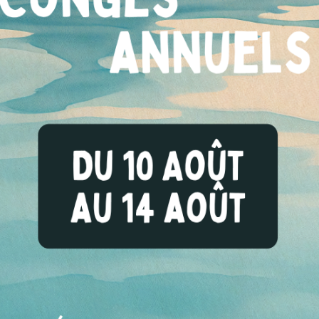
ge panel de composés chimiques (explosifs, toxiques de g
omètres RAMAN Rigaku identifient les produits chimiques e
’échantillon, même à travers des contenants transparents
e. Sécurisé et facile d’utilisation, il permet d’opérer la
 dissimulées directement sur le terrain en affichant en tem