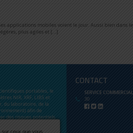
s applications mobiles voient le jour. Aussi bien dans 
égères, plus agiles et […]
CONTACT
ientifiques portables, le
SERVICE COMMERCIA
tres NIR, XRF, LIBS et
30
, du laboratoire, de la
ironnement) afin de
ier des risques potentiels.
le sur ceux que vous