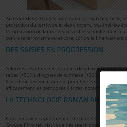
Au cœur des échanges mondiaux de marchandises, les 
protection du territoire et des citoyens, des intérêt
L’implication de leurs services est essentielle dans le 
contre le terrorisme ou encore, contre le financement d
DES SAISIES EN PROGRESSION
Selon les résultats des douanes des dernière années, 
tabac (+50%), drogues de synthèse (+56%), méthamph
Il est donc devenu essentiel pour les services douani
efficacement les composés illicites, notamment pour in
LA TECHNOLOGIE RAMAN AU SERVICE
Pour contrôler rapidement et de manière sûre les marcha
Groupe Physitek distribue des spectromètres portable