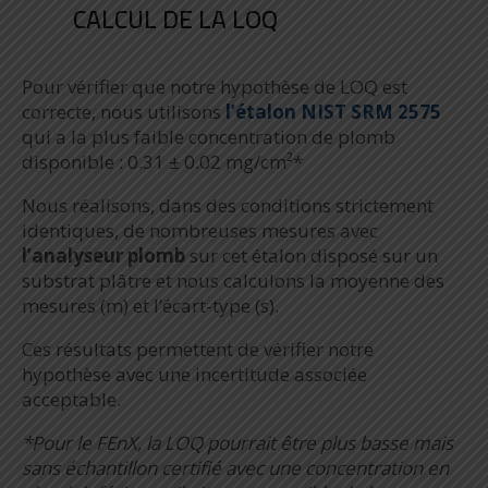
CALCUL DE LA LOQ
Pour vérifier que notre hypothèse de LOQ est
correcte, nous utilisons
l’étalon NIST SRM 2575
qui a la plus faible concentration de plomb
disponible : 0.31 ± 0.02 mg/cm²*
Nous réalisons, dans des conditions strictement
identiques, de nombreuses mesures avec
l’analyseur plomb
sur cet étalon disposé sur un
substrat plâtre et nous calculons la moyenne des
mesures (m) et l’écart-type (s).
Ces résultats permettent de vérifier notre
hypothèse avec une incertitude associée
acceptable.
*Pour le FEnX, la LOQ pourrait être plus basse mais
sans échantillon certifié avec une concentration en