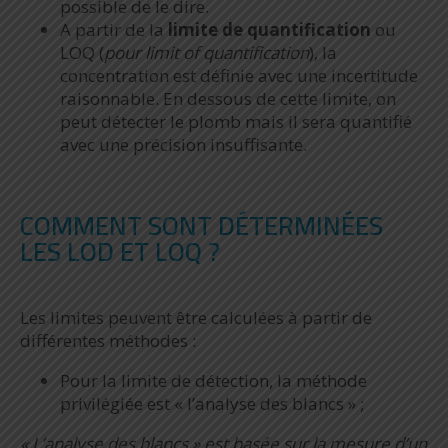
possible de le dire.
A partir de la
limite de quantification
ou
LOQ (
pour limit of quantification
), la
concentration est définie avec une incertitude
raisonnable. En dessous de cette limite, on
peut détecter le plomb mais il sera quantifié
avec une précision insuffisante.
COMMENT SONT DÉTERMINÉES
LES LOD ET LOQ ?
Les limites peuvent être calculées à partir de
différentes méthodes :
Pour la limite de détection, la méthode
privilégiée est « l’analyse des blancs » ;
« L’analyse des blancs » est basée sur la mesure d’un