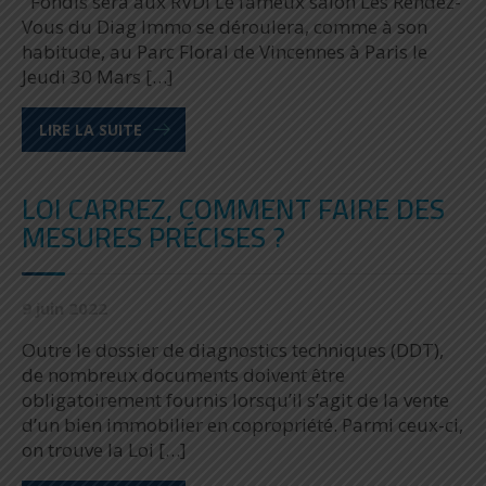
Fondis sera aux RVDI Le fameux salon Les Rendez-
Vous du Diag Immo se déroulera, comme à son
habitude, au Parc Floral de Vincennes à Paris le
Jeudi 30 Mars […]
LIRE LA SUITE
LOI CARREZ, COMMENT FAIRE DES
MESURES PRÉCISES ?
9 juin 2022
Outre le dossier de diagnostics techniques (DDT),
de nombreux documents doivent être
obligatoirement fournis lorsqu’il s’agit de la vente
d’un bien immobilier en copropriété. Parmi ceux-ci,
on trouve la Loi […]