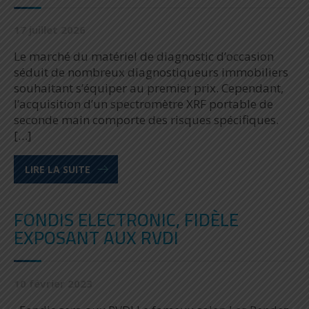
17 juillet 2026
Le marché du matériel de diagnostic d’occasion
séduit de nombreux diagnostiqueurs immobiliers
souhaitant s’équiper au premier prix. Cependant,
l’acquisition d’un spectromètre XRF portable de
seconde main comporte des risques spécifiques.
[…]
LIRE LA SUITE
FONDIS ELECTRONIC, FIDÈLE
EXPOSANT AUX RVDI
10 février 2023