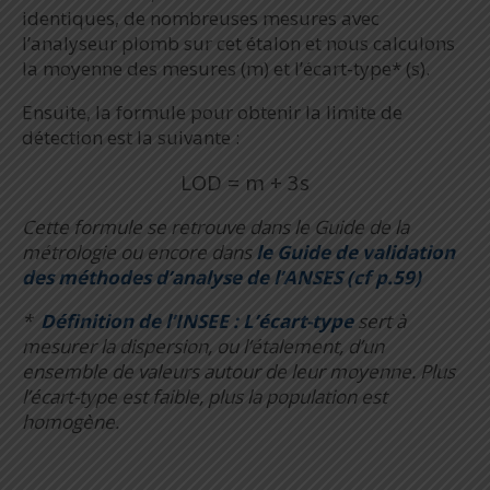
identiques, de nombreuses mesures avec
l’analyseur plomb sur cet étalon et nous calculons
la moyenne des mesures (m) et l’écart-type* (s).
Ensuite, la formule pour obtenir la limite de
détection est la suivante :
LOD = m + 3s
Cette formule se retrouve dans le Guide de la
métrologie ou encore dans
le Guide de validation
des méthodes d’analyse de l’ANSES (cf p.59)
*
Définition de l’INSEE : L’écart-type
sert à
mesurer la dispersion, ou l’étalement, d’un
ensemble de valeurs autour de leur moyenne. Plus
l’écart-type est faible, plus la population est
homogène.