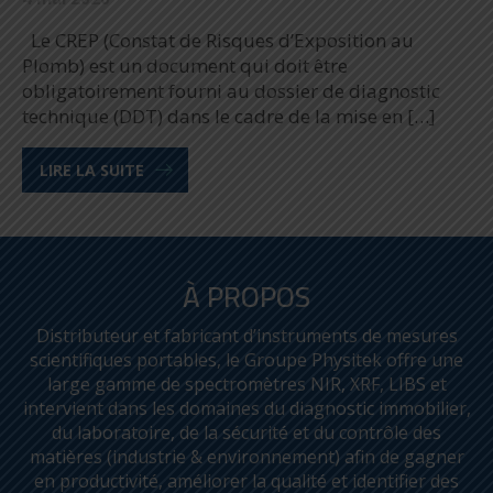
Le CREP (Constat de Risques d’Exposition au
Plomb) est un document qui doit être
obligatoirement fourni au dossier de diagnostic
technique (DDT) dans le cadre de la mise en […]
LIRE LA SUITE
À PROPOS
Distributeur et fabricant d’instruments de mesures
scientifiques portables, le Groupe Physitek offre une
large gamme de spectromètres NIR, XRF, LIBS et
intervient dans les domaines du diagnostic immobilier,
du laboratoire, de la sécurité et du contrôle des
matières (industrie & environnement) afin de gagner
en productivité, améliorer la qualité et identifier des