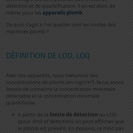
détection et de quantification. Il en est donc de
même pour les
appareils plomb
.
De quoi s’agit-il ? et quelles sont les limites des
machines plomb ?
DÉFINITION DE LOD, LOQ
Avec nos appareils, nous mesurons des
concentrations de plomb (en mg/cm²). Nous avons
besoin de connaître la concentration minimale
détectable et la concentration minimale
quantifiable.
A partir de la
limite de détection
ou LOD
(pour
limit of detection)
, on peut affirmer que
le plomb est présent. En dessous, ce n’est pas