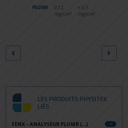
Pb200i
0.12
≈ 0.3
mg/cm²
mg/cm²
LES PRODUITS PHYSITEK
LIÉS
FENX – ANALYSEUR PLOMB (...)