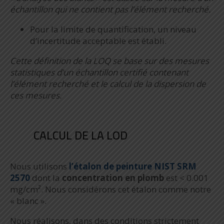
échantillon qui ne contient pas l’élément recherché.
Pour la limite de quantification, un niveau
d’incertitude acceptable est établi.
Cette définition de la LOQ se base sur des mesures
statistiques d’un échantillon certifié contenant
l’élément recherché et le calcul de la dispersion de
ces mesures.
CALCUL DE LA LOD
Nous utilisons
l’étalon de peinture NIST SRM
2570
dont la
concentration en plomb
est < 0.001
mg/cm². Nous considérons cet étalon comme notre
« blanc ».
Nous réalisons, dans des conditions strictement