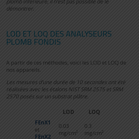
plomb inférieure, il n’est pas possible de le
démontrer.
LOD ET LOQ DES ANALYSEURS
PLOMB FONDIS
A partir de ces méthodes, voici les LOD et LOQ de
nos appareils.
Les mesures d’une durée de 10 secondes ont été
réalisées avec les étalons NIST SRM 2575 et SRM
2570 posés sur un substrat plâtre.
LOD
LOQ
FEnX1
0.03
0.3
et
mg/cm²
mg/cm²
FEnX2