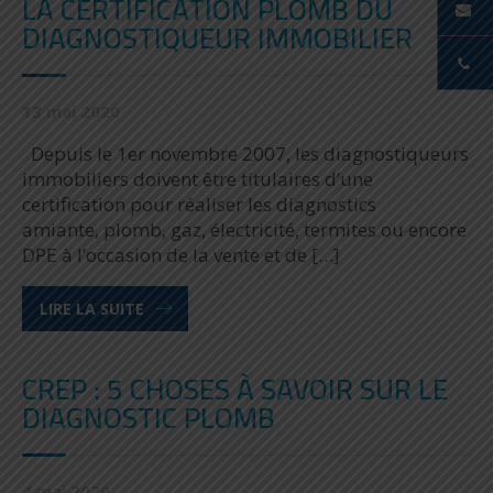
LA CERTIFICATION PLOMB DU
DIAGNOSTIQUEUR IMMOBILIER
13 mai 2020
Depuis le 1er novembre 2007, les diagnostiqueurs
immobiliers doivent être titulaires d’une
certification pour réaliser les diagnostics
amiante, plomb, gaz, électricité, termites ou encore
DPE à l’occasion de la vente et de […]
LIRE LA SUITE
CREP : 5 CHOSES À SAVOIR SUR LE
DIAGNOSTIC PLOMB
4 mai 2020