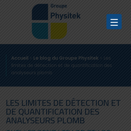
Accueil
>
Le blog du Groupe Physitek
>
Les
limites de détection et de quantification des
analyseurs plomb
LES LIMITES DE DÉTECTION ET
DE QUANTIFICATION DES
ANALYSEURS PLOMB