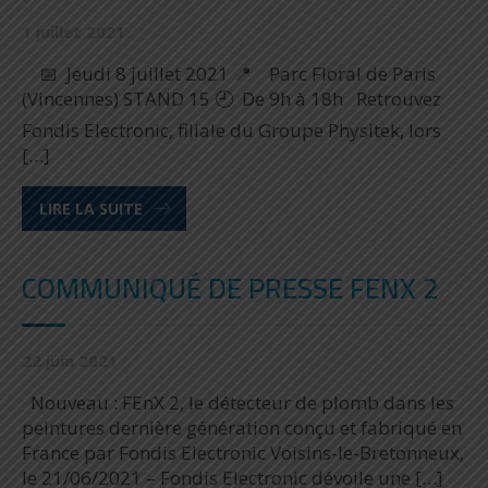
1 juillet 2021
📅 Jeudi 8 juillet 2021 📍 Parc Floral de Paris
(Vincennes) STAND 15 🕘 De 9h à 18h Retrouvez
Fondis Electronic, filiale du Groupe Physitek, lors
[…]
LIRE LA SUITE
COMMUNIQUÉ DE PRESSE FENX 2
22 juin 2021
Nouveau : FEnX 2, le détecteur de plomb dans les
peintures dernière génération conçu et fabriqué en
France par Fondis Electronic Voisins-le-Bretonneux,
le 21/06/2021 – Fondis Electronic dévoile une […]