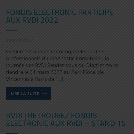
FONDIS ELECTRONIC PARTICIPE
AUX RVDI 2022
1 mars 2022
Evénement annuel immanquable pour les
professionnels du diagnostic immobilier, la
journée des RVDi Rendez-vous du Diag’immo se
tiendra le 31 mars 2022 au Parc Floral de
Vincennes à Paris de […]
LIRE LA SUITE
RVDI | RETROUVEZ FONDIS
ELECTRONIC AUX RVDI – STAND 15