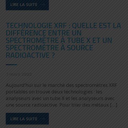
LIRE LA SUITE
TECHNOLOGIE XRF : QUELLE EST LA
DIFFÉRENCE ENTRE UN
SPECTROMÈTRE À TUBE X ET UN
SPECTROMÈTRE À SOURCE
RADIOACTIVE ?
7 mars 2022
Aujourd’hui sur le marché des spectromètres XRF
portables on trouve deux technologies : les
analyseurs avec un tube X et les analyseurs avec
une source radioactive. Pour trier des métaux […]
LIRE LA SUITE