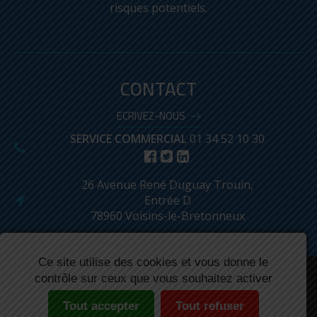
risques potentiels.
CONTACT
ECRIVEZ-NOUS
SERVICE COMMERCIAL
01 34 52 10 30
26 Avenue René Duguay Trouin,
Entrée D
78960 Voisins-le-Bretonneux
Ce site utilise des cookies et vous donne le
Réalisé par : Biznet
Mentions légales
contrôle sur ceux que vous souhaitez activer
Conditions Générales de Ventes
Produits archivés
Plan du site
Lexique
Tout accepter
Tout refuser