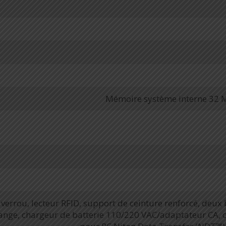
Mémoire système interne 32 M
 verrou, lecteur RFID, support de ceinture renforcé, deux 
hange, chargeur de batterie 110/220 VAC/adaptateur CA, c