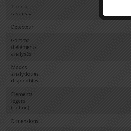
Tube à
rayons-x
Détecteur
Gamme
d'éléments
analysés
Modes
analytiques
disponibles
Elements
légers
(option)
Dimensions