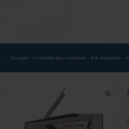
Accueil
>
Contrôle des matières
>
Par industrie
>
M