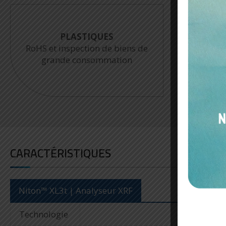
INDUSTRIE
Ana
PMI, contrôle qualité
scul
CARACTÉRISTIQUES
Niton™ XL3t | Analyseur XRF
Technologie