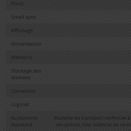
Poids
Small spot
Affichage
Alimentation
Mémoire
Stockage des
données
Connexion
Logiciel
Accessoires
Mallette de transport renforcée à
standard
en option), bloc batterie de rec