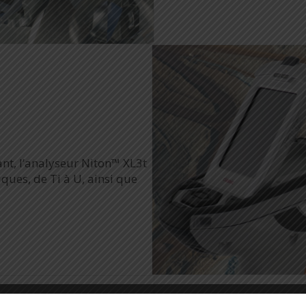
ant, l’analyseur Niton™ XL3t
ues, de Ti à U, ainsi que