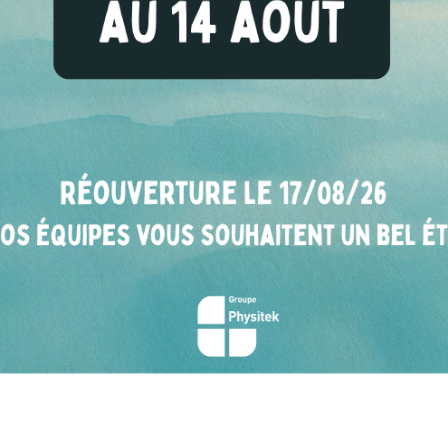
ARCHÉOMETRIE
MÉTAUX
lyse de minéraux,
Tri des déchets métal
ptures métalliques,
pots catalytiqu
ceramiques