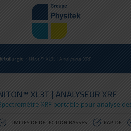
étallurgie
>
Niton™ XL3t | Analyseur XRF
NITON™ XL3T | ANALYSEUR XRF
Spectromètre XRF portable pour analyse d
LIMITES DE DÉTECTION BASSES
RAPIDE