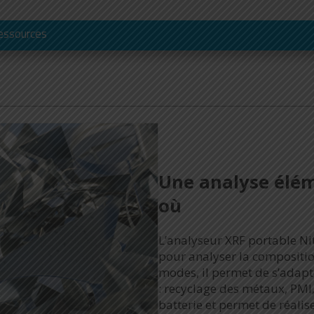
essources
Une analyse élé
où
L’analyseur XRF portable Nit
pour analyser la compositio
modes, il permet de s’adapt
: recyclage des métaux, PMI,
batterie et permet de réali