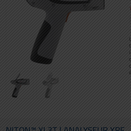
NITON™ XL3T | ANALYSEUR XRF