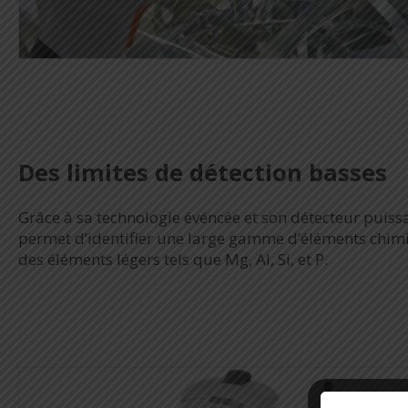
Des limites de détection basses
Grâce à sa technologie événcée et son détecteur puiss
permet d’identifier une large gamme d’éléments chimiq
des éléments légers tels que Mg, Al, Si, et P.