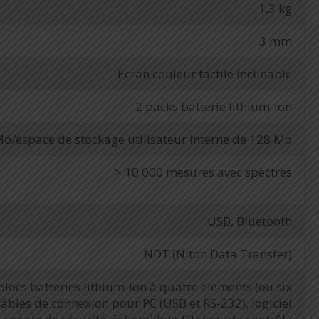
1,3 kg
3 mm
Écran couleur tactile inclinable
2 packs batterie lithium-ion
o/espace de stockage utilisateur interne de 128 Mo
> 10 000 mesures avec spectres
USB, Bluetooth
NDT (Niton Data Transfer)
blocs batteries lithium-ion à quatre éléments (ou six
âbles de connexion pour PC (USB et RS-232), logiciel