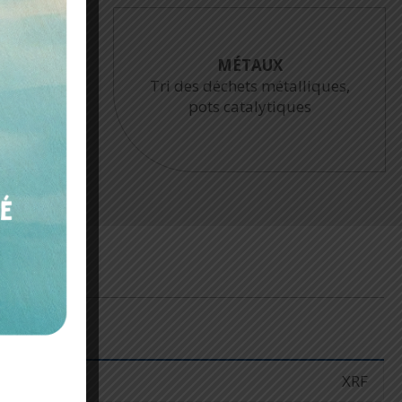
SOLS ET MINERAIS
liques,
Exploitation et l’exploration
es
minière
XRF