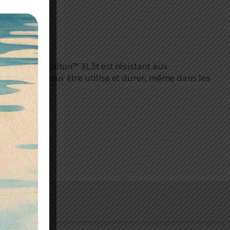
 XRF portable Niton™ XL3t est résistant aux
poussières pour être utilisé et durer, même dans les
trêmes.