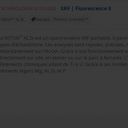
TECHNOLOGIE UTILISÉE :
XRF | Fluorescence X
Niton™ XL3t
Marque : Thermo Scientific™
™
XL3t est un spectromètre XRF portable. Il per
Le NITON
types d’échantillons. Les analyses sont rapides, précises, n
instantanément sur l’écran. Grâce à son fonctionnement sur
directement sur site, en atelier ou sur le parc à ferraill
d’éléments chimiques allant de Ti à U. Grâce à ses limites 
éléments légers Mg, Al, Si, et P