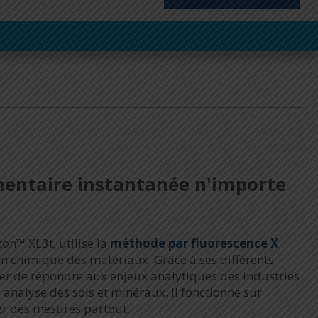
mentaire instantanée n'importe
on™ XL3t, utilise la
méthode par fluorescence X
n chimique des matériaux. Grâce à ses différents
er de répondre aux enjeux analytiques des industries
 analyse des sols et minéraux. Il fonctionne sur
ser des mesures partout.