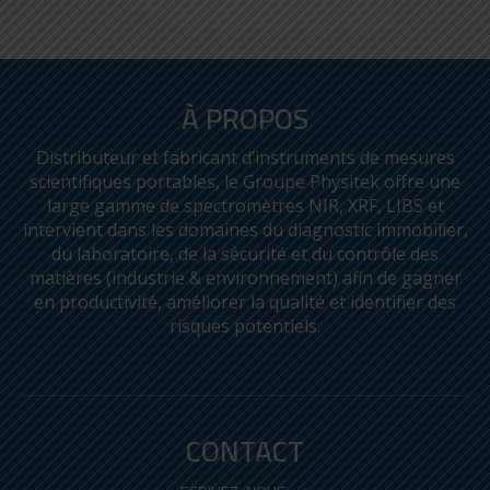
À PROPOS
Distributeur et fabricant d’instruments de mesures
scientifiques portables, le Groupe Physitek offre une
large gamme de spectromètres NIR, XRF, LIBS et
intervient dans les domaines du diagnostic immobilier,
du laboratoire, de la sécurité et du contrôle des
matières (industrie & environnement) afin de gagner
en productivité, améliorer la qualité et identifier des
risques potentiels.
AGITATEUR MAGNÉTIQUE
C-MAG MS 10
CONTACT