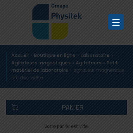
Accueil
>
Boutique en ligne
>
Laboratoire
>
Agitateurs magnétiques
>
Agitateurs
>
Petit
matériel de laboratoire
>
agitateur magnétique
lab disc white
PANIER
Votre panier est vide.