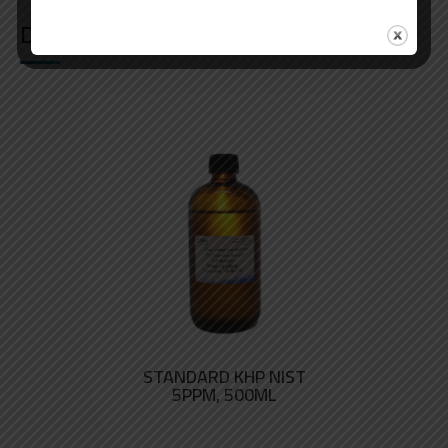
DANS LA MÊME CATÉGORIE
STANDARD KHP NIST
5PPM, 500ML