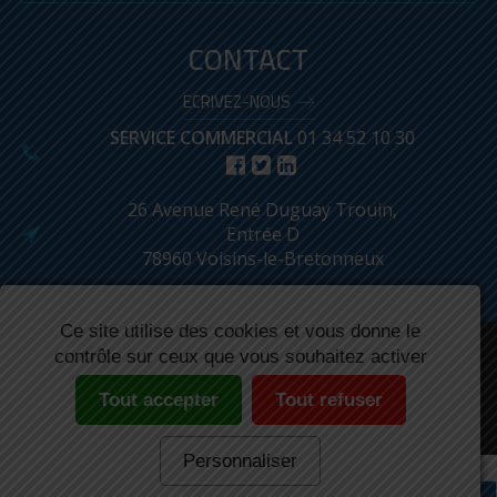
CONTACT
ECRIVEZ-NOUS
SERVICE COMMERCIAL
01 34 52 10 30
26 Avenue René Duguay Trouin,
Entrée D
78960 Voisins-le-Bretonneux
Ce site utilise des cookies et vous donne le
Réalisé par : Biznet
contrôle sur ceux que vous souhaitez activer
Mentions légales
Conditions Générales de Ventes
Produits archivés
Plan du site
Lexique
Tout accepter
Tout refuser
AGITATEUR MAGNÉTIQUE
N° Autorisation ASN : F620002
C-MAG MS 4
Personnaliser