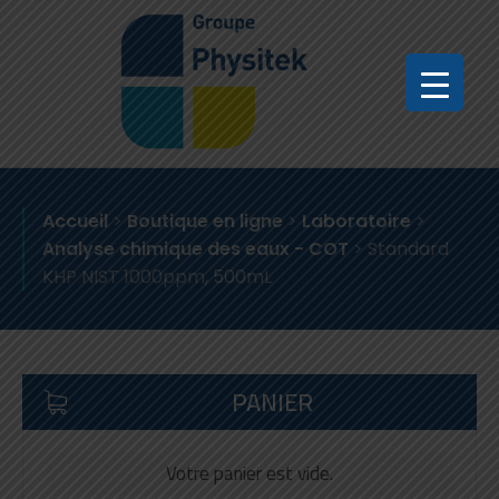
Accueil
>
Boutique en ligne
>
Laboratoire
>
Analyse chimique des eaux - COT
>
Standard
KHP NIST 1000ppm, 500mL
PANIER
Votre panier est vide.