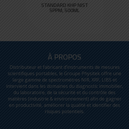
STANDARD KHP NIST
5PPM, 500ML
À PROPOS
Distributeur et fabricant d’instruments de mesures
scientifiques portables, le Groupe Physitek offre une
large gamme de spectromètres NIR, XRF, LIBS et
intervient dans les domaines du diagnostic immobilier,
du laboratoire, de la sécurité et du contrôle des
matières (industrie & environnement) afin de gagner
en productivité, améliorer la qualité et identifier des
risques potentiels.
AGITATEUR MAGNÉTIQUE
C-MAG MS 10