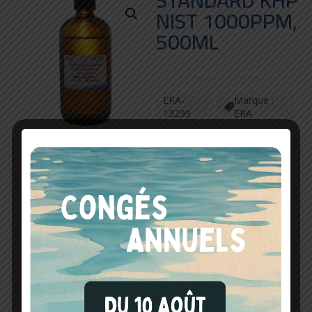
STANDARD KHP
NIST 1000PPM,
500ML
ERA-
Marque :
13299
ERA
874.00
€
HT
quantité
de
Standard
AJOUTER AU PANIER
KHP
NIST
1000ppm,
En stock
500mL
Livré en 2 jours