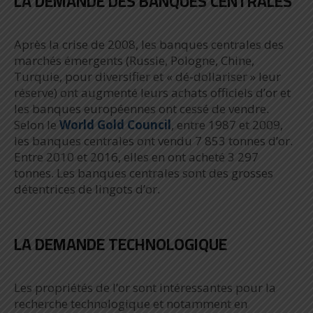
LA DEMANDE DES BANQUES CENTRALES
Après la crise de 2008, les banques centrales des
marchés émergents (Russie, Pologne, Chine,
Turquie, pour diversifier et « dé-dollariser » leur
réserve) ont augmenté leurs achats officiels d’or et
les banques européennes ont cessé de vendre.
Selon le
World Gold Council
, entre 1987 et 2009,
les banques centrales ont vendu 7 853 tonnes d’or.
Entre 2010 et 2016, elles en ont acheté 3 297
tonnes. Les banques centrales sont des grosses
détentrices de lingots d’or.
LA DEMANDE TECHNOLOGIQUE
Les propriétés de l’or sont intéressantes pour la
recherche technologique et notamment en