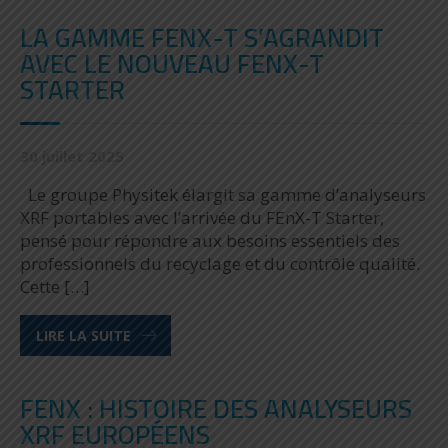
LA GAMME FENX-T S’AGRANDIT
AVEC LE NOUVEAU FENX-T
STARTER
30 juillet 2025
Le groupe Physitek élargit sa gamme d’analyseurs
XRF portables avec l’arrivée du FEnX-T Starter,
pensé pour répondre aux besoins essentiels des
professionnels du recyclage et du contrôle qualité.
Cette […]
LIRE LA SUITE
FENX : HISTOIRE DES ANALYSEURS
XRF EUROPÉENS