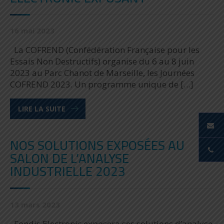
16 mai 2023
La COFREND (Confédération Française pour les
Essais Non Destructifs) organise du 6 au 8 juin
2023 au Parc Chanot de Marseille, les Journées
COFREND 2023. Un programme unique de […]
LIRE LA SUITE
NOS SOLUTIONS EXPOSÉES AU
SALON DE L’ANALYSE
INDUSTRIELLE 2023
13 mars 2023
Fondis Electronic exposera ses solutions d’analyse