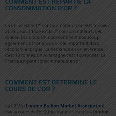
COMMENT EST RÉPARTIE LA
CONSOMMATION D’OR ?
er
La Chine est le 1
consommateur d’or, 900 tonnes /
e
an environ. L’Inde est le 2
consommateurs, 690
tonnes. Les Etats-Unis consomment beaucoup
également. Et l’or joue un rôle important dans
l’économie turque. La demande en or, en France,
c’est 13 tonnes. En Allemagne c’est 100 tonnes. La
France est petit consommateur en or.
COMMENT EST DÉTERMINÉ LE
COURS DE L’OR ?
La LBMA (
London Bullion Market Association
)
fixe le cours de l’or 2 fois par jour, c’est le «
london