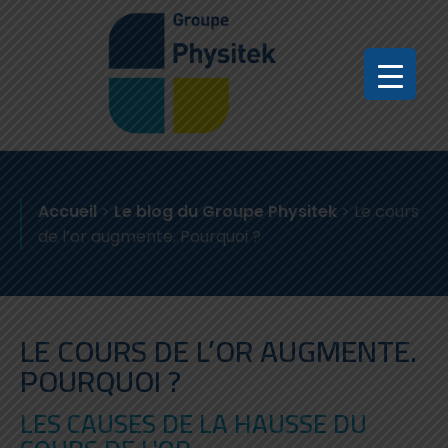
Accueil
>
Le blog du Groupe Physitek
>
Le cours
de l’or augmente. Pourquoi ?
LE COURS DE L’OR AUGMENTE.
POURQUOI ?
LES CAUSES DE LA HAUSSE DU