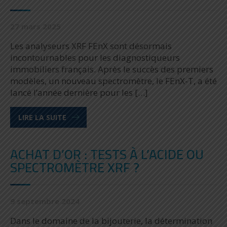
27 mars 2025
Les analyseurs XRF FEnX sont désormais
incontournables pour les diagnostiqueurs
immobiliers français. Après le succès des premiers
modèles, un nouveau spectromètre, le FEnX-T, a été
lancé l’année dernière pour les […]
LIRE LA SUITE
ACHAT D’OR : TESTS À L’ACIDE OU
SPECTROMÈTRE XRF ?
9 septembre 2024
Dans le domaine de la bijouterie, la détermination