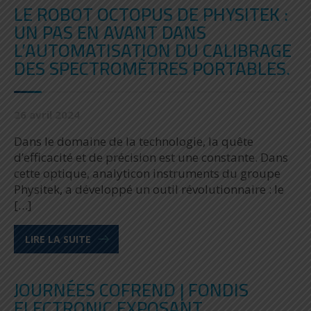
LE ROBOT OCTOPUS DE PHYSITEK :
UN PAS EN AVANT DANS
L’AUTOMATISATION DU CALIBRAGE
DES SPECTROMÈTRES PORTABLES.
26 avril 2024
Dans le domaine de la technologie, la quête
d’efficacité et de précision est une constante. Dans
cette optique, analyticon instruments du groupe
Physitek, a développé un outil révolutionnaire : le
[…]
LIRE LA SUITE
JOURNÉES COFREND | FONDIS
ELECTRONIC EXPOSANT