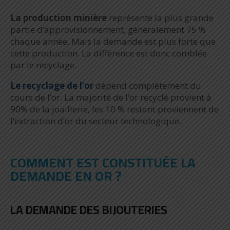
La production minière
représente la plus grande
partie d’approvisionnement, généralement 75 %
chaque année. Mais la demande est plus forte que
cette production. La différence est donc comblée
par le recyclage.
Le recyclage de l’or
dépend complètement du
cours de l’or. La majorité de l’or recyclé provient à
90% de la joaillerie, les 10 % restant proviennent de
l’extraction d’or du secteur technologique.
COMMENT EST CONSTITUÉE LA
DEMANDE EN OR ?
LA DEMANDE DES BIJOUTERIES