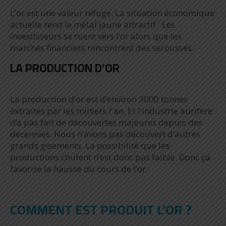
L’or est une valeur refuge. La situation économique
actuelle rend le métal jaune attractif. Les
investisseurs se ruent vers l’or alors que les
marchés financiers rencontrent des secousses.
LA PRODUCTION D’OR
La production d’or est d’environ 3000 tonnes
extraites par les miniers / an. Et l’industrie aurifère
n’a pas fait de découvertes majeures depuis des
décennies. Nous n’avons pas découvert d’autres
grands gisements. La possibilité que les
productions chutent n’est donc pas faible. Donc ça
favorise la hausse du cours de l’or.
COMMENT EST PRODUIT L’OR ?