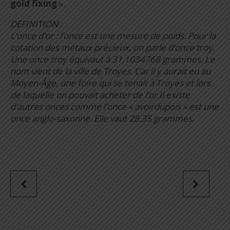
gold fixing
».
DEFINITION :
L’once d’or : l’once est une mesure de poids. Pour la
cotation des métaux précieux, on parle d’once troy.
Une once troy équivaut à 31,1034768 grammes. Le
nom vient de la ville de Troyes. Car il y aurait eu au
Moyen-Âge, une foire qui se tenait à Troyes et lors
de laquelle on pouvait acheter de l’or.Il existe
d’autres onces comme l’once « avoirdupois » est une
once anglo-saxonne. Elle vaut 28.35 grammes.