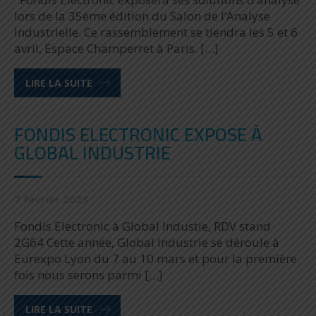
lors de la 35ème édition du Salon de l’Analyse
Industrielle. Ce rassemblement se tiendra les 5 et 6
avril, Espace Champerret à Paris. […]
LIRE LA SUITE
FONDIS ELECTRONIC EXPOSE À
GLOBAL INDUSTRIE
7 février 2023
Fondis Electronic à Global Industie, RDV stand
2G64 Cette année, Global Industrie se déroule à
Eurexpo Lyon du 7 au 10 mars et pour la première
fois nous serons parmi […]
LIRE LA SUITE