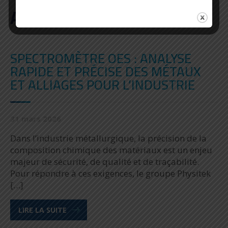
A DÉCOUVRIR AUSSI
SPECTROMÈTRE OES : ANALYSE
RAPIDE ET PRÉCISE DES MÉTAUX
ET ALLIAGES POUR L’INDUSTRIE
31 mars 2026
Dans l’industrie métallurgique, la précision de la
composition chimique des matériaux est un enjeu
majeur de sécurité, de qualité et de traçabilité.
Pour répondre à ces exigences, le groupe Physitek
[…]
LIRE LA SUITE