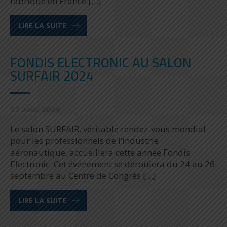
fabrique en France […]
LIRE LA SUITE
FONDIS ELECTRONIC AU SALON
SURFAIR 2024
27 août 2024
Le salon SURFAIR, véritable rendez-vous mondial
pour les professionnels de l’industrie
aéronautique, accueillera cette année Fondis
Electronic. Cet événement se déroulera du 24 au 26
septembre au Centre de Congrès […]
LIRE LA SUITE