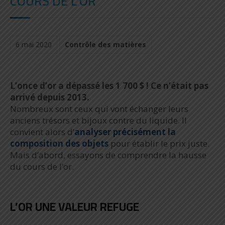
COURS DE L'OR
6 mai 2020
Contrôle des matières
L’once d’or a dépassé les 1 700 $ ! Ce n’était pas
arrivé depuis 2013.
Nombreux sont ceux qui vont échanger leurs
anciens trésors et bijoux contre du liquide. Il
convient alors d’
analyser précisément la
composition des objets
pour établir le prix juste.
Mais d’abord, essayons de comprendre la hausse
du cours de l’or.
L’OR UNE VALEUR REFUGE