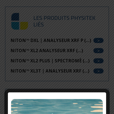
LES PRODUITS PHYSITEK
LIÉS
NITON™ DXL | ANALYSEUR XRF P (...)
NITON™ XL2 ANALYSEUR XRF (...)
NITON™ XL2 PLUS | SPECTROMÈ (...)
NITON™ XL3T | ANALYSEUR XRF (...)
UNE QUESTION ?