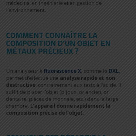
médecine, en ingénierie et en gestion de
l’environnement.
COMMENT CONNAÎTRE LA
COMPOSITION D’UN OBJET EN
MÉTAUX PRÉCIEUX ?
Un analyseur à
fluorescence X
,
comme le
DXL,
permet d’effectue une
analyse rapide et non
destructive
, contrairement aux tests à l’acide. Il
suffit de placer l’objet (bijoux, or ancien, or
dentaire, pièces de monnaie, etc.) dans la large
chambre.
L’appareil donne rapidement la
composition précise de l’objet.