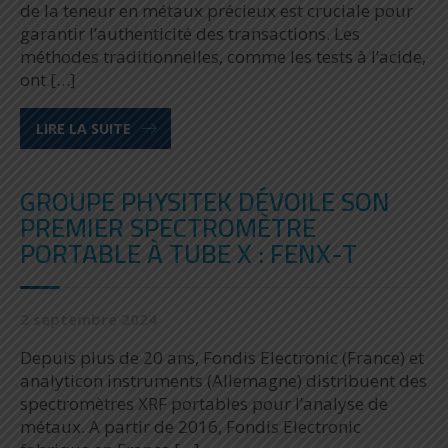
de la teneur en métaux précieux est cruciale pour
garantir l’authenticité des transactions. Les
méthodes traditionnelles, comme les tests à l’acide,
ont […]
LIRE LA SUITE
GROUPE PHYSITEK DÉVOILE SON
PREMIER SPECTROMÈTRE
PORTABLE À TUBE X : FENX-T
2 septembre 2024
Depuis plus de 20 ans, Fondis Electronic (France) et
analyticon instruments (Allemagne) distribuent des
spectromètres XRF portables pour l’analyse de
métaux. A partir de 2016, Fondis Electronic