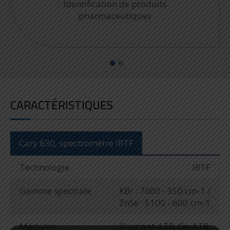
Contrôle qualité
CARACTÉRISTIQUES
Cary 630, spectromètre IRTF
Technologie
IRTF
Gamme spectrale
KBr : 7000 - 350 cm-1 /
ZnSe : 5100 - 600 cm-1
Modules
Diamant-ATR, Ge-ATR,