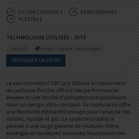
ULTRA COMPACT
PERFORMANT
FLEXIBLE
TECHNOLOGIE UTILISÉE :
IRTF
Cary 630
Marque : Agilent Technologies
DEMANDER UN DEVIS
Le spectromètre FTIR Cary 630 est un instrument
de paillasse flexible offrant des performances
élevées et une facilité d’utilisation extraordinaire
dans un design ultra-compact. Sa modularité offre
une flexibilité d’échantillonnage pour l’analyse des
solides, liquide et gaz. Le système d’optique
permet à une large gamme de modules d’être
échangés en quelques secondes, fournissant des