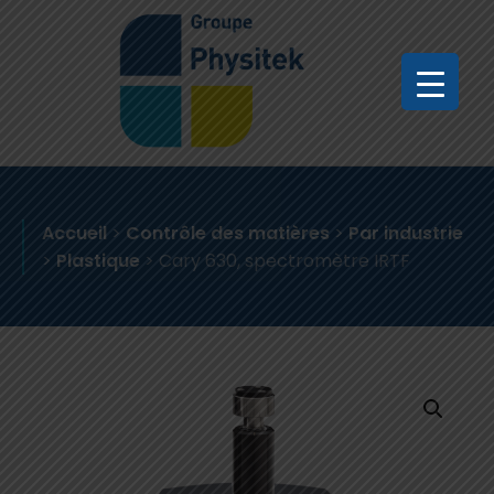
Accueil
>
Contrôle des matières
>
Par industrie
>
Plastique
>
Cary 630, spectromètre IRTF