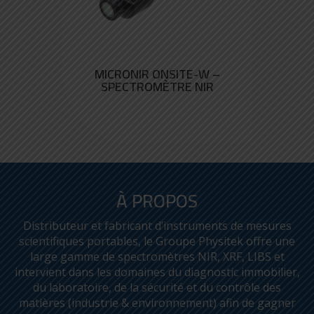
MICRONIR ONSITE-W –
SPECTROMÈTRE NIR
À PROPOS
Distributeur et fabricant d’instruments de mesures
scientifiques portables, le Groupe Physitek offre une
large gamme de spectromètres NIR, XRF, LIBS et
intervient dans les domaines du diagnostic immobilier,
du laboratoire, de la sécurité et du contrôle des
matières (industrie & environnement) afin de gagner