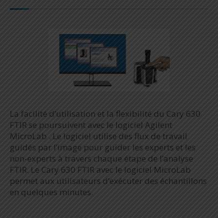
La facilité d’utilisation et la flexibilité du Cary 630
FTIR se poursuivent avec le logiciel Agilent
MicroLab . Le logiciel utilise des flux de travail
guidés par l’image pour guider les experts et les
non-experts à travers chaque étape de l’analyse
FTIR. Le Cary 630 FTIR avec le logiciel MicroLab
permet aux utilisateurs d’exécuter des échantillons
en quelques minutes.