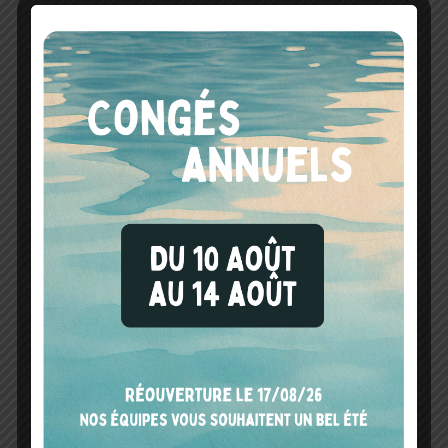
d'échantillonnage
ZnSe-ATR,
(interchangeables)
Multiréflexion ZnSe-
ATR, Transmission,
DialPath, TumblrIR,
Réflexion diffuse,
Réflexion spéculaire (10
degrés), Réflexion
spéculaire (45 degrés),
Cellule à gaz
Résolution
≤ 2 cm -1
Temps de mesure
< 10 sec
Dimensions
160 x 310 x 130 mm
Poids
3.8 kg
Alimentation
100-240 VCA, 50/60 Hz