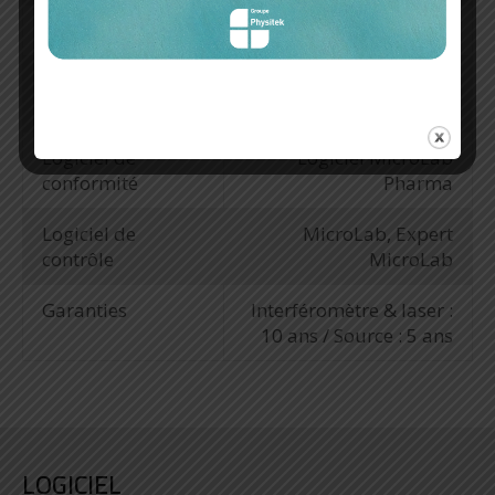
Bibliothèque
Personnalisable
Conditions
10°C à 50°C
d'opération
Logiciel de
Logiciel MicroLab
conformité
Pharma
Logiciel de
MicroLab, Expert
contrôle
MicroLab
Garanties
Interféromètre & laser :
10 ans / Source : 5 ans
LOGICIEL