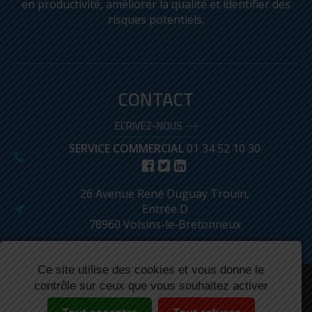
en productivité, améliorer la qualité et identifier des
risques potentiels.
CARY 630,
SPECTROMÈTRE IRTF
CONTACT
ECRIVEZ-NOUS
SERVICE COMMERCIAL
01 34 52 10 30
26 Avenue René Duguay Trouin,
Entrée D
78960 Voisins-le-Bretonneux
Ce site utilise des cookies et vous donne le
Réalisé par : Biznet
Mentions légales
contrôle sur ceux que vous souhaitez activer
Conditions Générales de Ventes
Produits archivés
Plan du site
Lexique