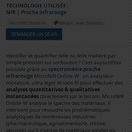
TECHNOLOGIE UTILISÉE :
NIR | Proche infrarouge
MicroNIR OnSite-W
Marque : Viavi Solutions
DEMANDER UN DEVIS
Identifier et quantifier telle ou telle matière par
simple pression sur un bouton ? C’est aujourd’hui
possible grâce au
spectromètre proche
infrarouge
MicroNIR OnSite-W : un analyseur
miniature, ultra léger et sans fil pour effectuer des
analyses quantitatives & qualitatives
instantanées
directement sur le terrain. MicroNIR
OnSite-W analyse le spectre des matériaux. Il
intervient pour résoudre les problématiques
analytiques de nombreuses industries
(pharmaceutique, agroalimentaire, chimie,
sécurité), qu’il s’agisse de matériaux solides ou