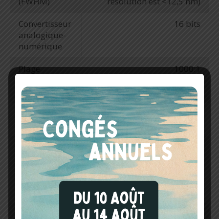
(FWHM)
résolution est <12,5 nm)
Convertisseur
16 bits
analogique-
numérique
Plage
1000:1
dynamique
(Max)
Temps de
0,25 – 0,5 s
mesure
Rapport
25 000
signal/bruit
Temps
10 ms typique, minimum 10
d'intégration
µs
Connectivité
Bluetooth, USB