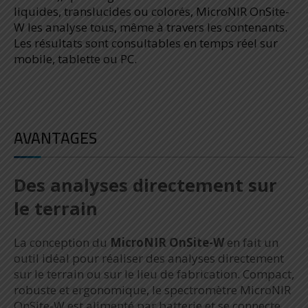
liquides, translucides ou colorés, MicroNIR OnSite-
W les analyse tous, même à travers les contenants.
Les résultats sont consultables en temps réel sur
mobile, tablette ou PC.
AVANTAGES
Des analyses directement sur
le terrain
La conception du
MicroNIR OnSite-W
en fait un
outil idéal pour réaliser des analyses directement
sur le terrain ou sur le lieu de fabrication. Compact,
robuste et ergonomique, le spectromètre MicroNIR
OnSite-W est alimenté par batterie et se connecte