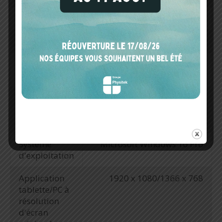
Dimensions
194 x 47 mm
Poids
250 g
Batterie
Li-ion rechargeable, non
amovible (autonomie 10h)
Formats de
CAMO .unsb, Grammes .spc,
données
ASCII .csv
exportées
Système
Microsoft Windows 10 Pro
d'exploitation
Application
1920 x 1080/1366 x 768
tablette/PC à
résolution
d'écran