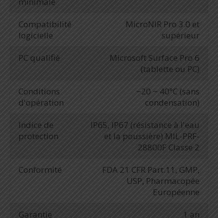
minimale
Compatibilité
MicroNIR Pro 3.0 et
logicielle
supérieur
PC qualifié
Microsoft Surface Pro 6
(tablette ou PC)
Conditions
−20 ~ 40°C (sans
d'opération
condensation)
Indice de
IP65, IP67 (résistance à l'eau
protection
et la poussière) MIL-PRF-
28800F Classe 2
Conformité
FDA 21 CFR Part.11, GMP,
USP, Pharmacopée
Européenne
Garantie
1 an