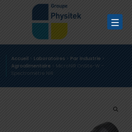
Accueil
>
Laboratoires
>
Par industrie
>
Agroalimentaire
>
MicroNIR OnSite-W –
Spectromètre NIR