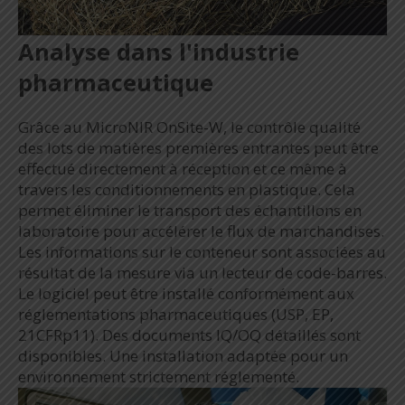
Analyse dans l'industrie
pharmaceutique
Grâce au MicroNIR OnSite-W, le contrôle qualité
des lots de matières premières entrantes peut être
effectué directement à réception et ce même à
travers les conditionnements en plastique. Cela
permet éliminer le transport des échantillons en
laboratoire pour accélérer le flux de marchandises.
Les informations sur le conteneur sont associées au
résultat de la mesure via un lecteur de code-barres.
Le logiciel peut être installé conformément aux
réglementations pharmaceutiques (USP, EP,
21CFRp11). Des documents IQ/OQ détaillés sont
disponibles. Une installation adaptée pour un
environnement strictement réglementé.