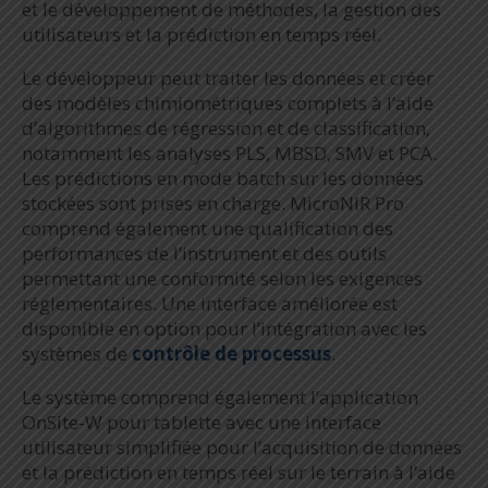
et le développement de méthodes, la gestion des
utilisateurs et la prédiction en temps réel.
Le développeur peut traiter les données et créer
des modèles chimiométriques complets à l’aide
d’algorithmes de régression et de classification,
notamment les analyses PLS, MBSD, SMV et PCA.
Les prédictions en mode batch sur les données
stockées sont prises en charge. MicroNIR Pro
comprend également une qualification des
performances de l’instrument et des outils
permettant une conformité selon les exigences
réglementaires. Une interface améliorée est
disponible en option pour l’intégration avec les
systèmes de
contrôle de processus
.
Le système comprend également l’application
OnSite-W pour tablette avec une interface
utilisateur simplifiée pour l’acquisition de données
et la prédiction en temps réel sur le terrain à l’aide