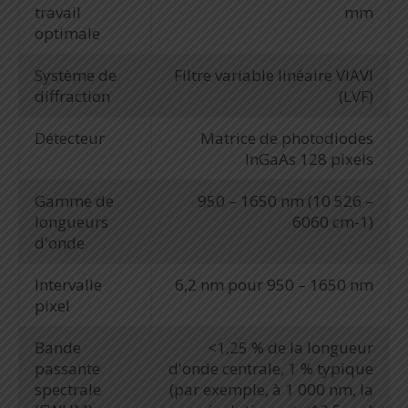
travail
mm
optimale
Système de
Filtre variable linéaire VIAVI
diffraction
(LVF)
Détecteur
Matrice de photodiodes
InGaAs 128 pixels
Gamme de
950 – 1650 nm (10 526 –
longueurs
6060 cm-1)
d'onde
Intervalle
6,2 nm pour 950 – 1650 nm
pixel
Bande
<1,25 % de la longueur
passante
d'onde centrale, 1 % typique
spectrale
(par exemple, à 1 000 nm, la