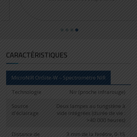
CARACTÉRISTIQUES
MicroNIR OnSite-W – Spectromètre NIR
Technologie
Nir (proche infrarouge)
Source
Deux lampes au tungstène à
d'éclairage
vide intégrées (durée de vie :
>40 000 heures)
Distance de
3 mm de la fenêtre, 0-15