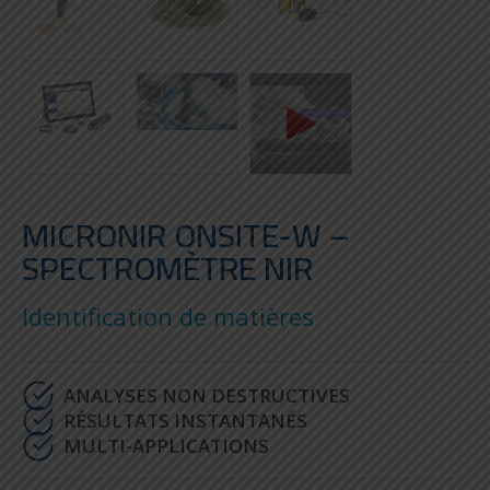
MICRONIR ONSITE-W –
SPECTROMÈTRE NIR
Identification de matières
ANALYSES NON DESTRUCTIVES
RÉSULTATS INSTANTANÉS
MULTI-APPLICATIONS