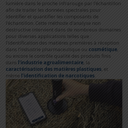
lumière dans le proche infrarouge par l’échantillon
afin de traiter les données spectrales pour
identifier et quantifier les composants de
l’échantillon. Cette méthode d’analyse non
destructive intervient dans de nombreux domaines
pour diverses applications telles que :
l’identification des matières premières à réception
dans l’industrie pharmaceutique ou
cosmétique
,
ou encore le contrôle qualité des produits finis
dans
l’industrie agroalimentaire
, la
caractérisation des matières plastiques
, et
même
l’identification de narcotiques
.