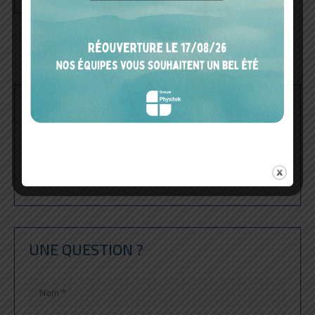
LES PRODUITS PHYSITEK
LIÉS
NITON™ DXL | ANALYSEUR XRF P (...)
UNE QUESTION ?