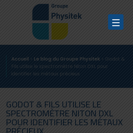
Accueil
>
Le blog du Groupe Physitek
>
Godot &
Fils utilise le spectromètre Niton DXL pour
identifier les métaux précieux
GODOT & FILS UTILISE LE
SPECTROMÈTRE NITON DXL
POUR IDENTIFIER LES MÉTAUX
PRÉCIEUX