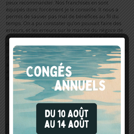
peux recommander. Nos franchisés en sont
équipés donc forcément je le conseille. Il nous a
permis de sauver pas mal de bénéfices au fil du
temps. On a pu constater qu’on pouvait faire des
erreurs, et les erreurs sur le marché du négoce de
métaux précieux, ça se paye très vite ! Le gramme
d’or est à 35 euros le carat, donc on peut vite
perdre beaucoup d’argent. C’est finalement un gain
de temps, donc je le recommande vivement. Il est
adapté à nos analyses et répond à toutes nos
attentes. On n’a jamais eu besoin d’un autre outil,
donc on est satisfaits.