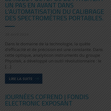
UN PAS EN AVANT DANS
L’AUTOMATISATION DU CALIBRAGE
DES SPECTROMÈTRES PORTABLES.
26 avril 2024
Dans le domaine de la technologie, la quête
d’efficacité et de précision est une constante. Dans
cette optique, analyticon instruments du groupe
Physitek, a développé un outil révolutionnaire : le
[…]
LIRE LA SUITE
JOURNÉES COFREND | FONDIS
ELECTRONIC EXPOSANT