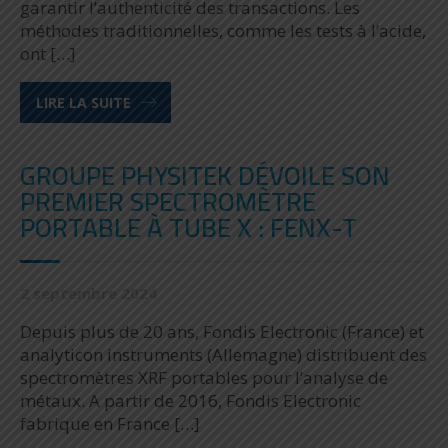
garantir l’authenticité des transactions. Les
méthodes traditionnelles, comme les tests à l’acide,
ont […]
LIRE LA SUITE
GROUPE PHYSITEK DÉVOILE SON
PREMIER SPECTROMÈTRE
PORTABLE À TUBE X : FENX-T
2 septembre 2024
Depuis plus de 20 ans, Fondis Electronic (France) et
analyticon instruments (Allemagne) distribuent des
spectromètres XRF portables pour l’analyse de
métaux. A partir de 2016, Fondis Electronic
fabrique en France […]