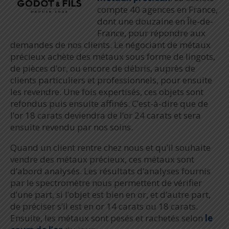
compte 40 agences en France,
dont une douzaine en Île-de-
France, pour répondre aux
demandes de nos clients. Le négociant de métaux
précieux achète des métaux sous forme de lingots,
de pièces d’or, ou encore de débris, auprès de
clients particuliers et professionnels, pour ensuite
les revendre. Une fois expertisés, ces objets sont
refondus puis ensuite affinés. C’est-à-dire que de
l’or 18 carats deviendra de l’or 24 carats et sera
ensuite revendu par nos soins.
Quand un client rentre chez nous et qu’il souhaite
vendre des métaux précieux, ces métaux sont
d’abord analysés. Les résultats d’analyses fournis
par le spectromètre nous permettent de vérifier
d’une part, si l’objet est bien en or, et d’autre part,
de préciser s’il est en or 14 carats ou 18 carats.
Ensuite, les métaux sont pesés et rachetés selon
le