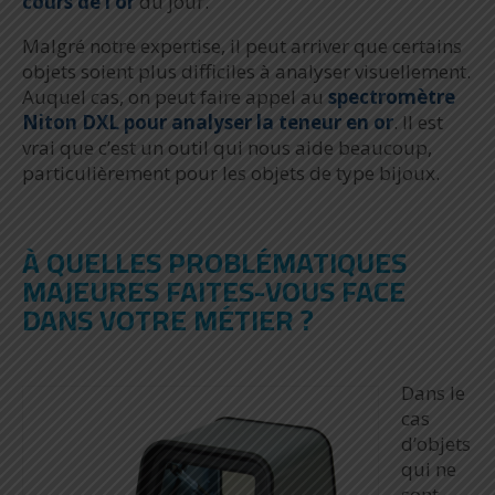
cours de l’or
du jour.
Malgré notre expertise, il peut arriver que certains
objets soient plus difficiles à analyser visuellement.
Auquel cas, on peut faire appel au
spectromètre
Niton DXL pour analyser la teneur en or
. Il est
vrai que c’est un outil qui nous aide beaucoup,
particulièrement pour les objets de type bijoux.
À QUELLES PROBLÉMATIQUES
MAJEURES FAITES-VOUS FACE
DANS VOTRE MÉTIER ?
Dans le
cas
d’objets
qui ne
sont