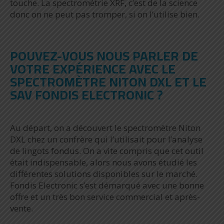
touche. La spectrométrie XRF, c’est de la science
donc on ne peut pas tromper, si on l’utilise bien.
POUVEZ-VOUS NOUS PARLER DE
VOTRE EXPÉRIENCE AVEC LE
SPECTROMÈTRE NITON DXL ET LE
SAV FONDIS ELECTRONIC ?
Au départ, on a découvert le spectromètre Niton
DXL chez un confrère qui l’utilisait pour l’analyse
de lingots fondus. On a vite compris que cet outil
était indispensable, alors nous avons étudié les
différentes solutions disponibles sur le marché.
Fondis Electronic s’est démarqué avec une bonne
offre et un très bon service commercial et après-
vente.