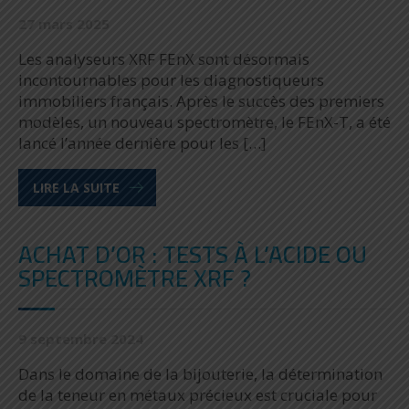
27 mars 2025
Les analyseurs XRF FEnX sont désormais
incontournables pour les diagnostiqueurs
immobiliers français. Après le succès des premiers
modèles, un nouveau spectromètre, le FEnX-T, a été
lancé l’année dernière pour les […]
LIRE LA SUITE
ACHAT D’OR : TESTS À L’ACIDE OU
SPECTROMÈTRE XRF ?
9 septembre 2024
Dans le domaine de la bijouterie, la détermination
de la teneur en métaux précieux est cruciale pour