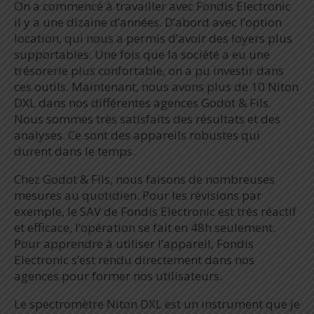
On a commencé à travailler avec Fondis Electronic
il y a une dizaine d’années. D’abord avec l’option
location, qui nous a permis d’avoir des loyers plus
supportables. Une fois que la société a eu une
trésorerie plus confortable, on a pu investir dans
ces outils. Maintenant, nous avons plus de 10 Niton
DXL dans nos différentes agences Godot & Fils.
Nous sommes très satisfaits des résultats et des
analyses. Ce sont des appareils robustes qui
durent dans le temps.
Chez Godot & Fils, nous faisons de nombreuses
mesures au quotidien. Pour les révisions par
exemple, le SAV de Fondis Electronic est très réactif
et efficace, l’opération se fait en 48h seulement.
Pour apprendre à utiliser l’appareil, Fondis
Electronic s’est rendu directement dans nos
agences pour former nos utilisateurs.
Le spectromètre Niton DXL est un instrument que je