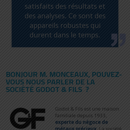
satisfaits des résultats et
des analyses. Ce sont des
appareils robustes qui
durent dans le temps.
BONJOUR M. MONCEAUX, POUVEZ-
VOUS NOUS PARLER DE LA
SOCIÉTÉ GODOT & FILS ?
Godot & Fils est une maison
familiale depuis 1933,
experte du négoce de
métaux précieux
. La société