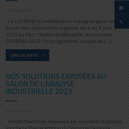
16 mai 2023
La COFREND (Confédération Française pour les
Essais Non Destructifs) organise du 6 au 8 juin
2023 au Parc Chanot de Marseille, les Journées
COFREND 2023. Un programme unique de […]
LIRE LA SUITE
NOS SOLUTIONS EXPOSÉES AU
SALON DE L’ANALYSE
INDUSTRIELLE 2023
13 mars 2023
Fondis Electronic exposera ses solutions d’analyse
lors de la 35ème édition du Salon de l’Analyse