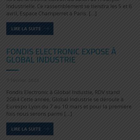
Industrielle. Ce rassemblement se tiendra les 5 et 6
avril, Espace Champerret à Paris. […]
LIRE LA SUITE
FONDIS ELECTRONIC EXPOSE À
GLOBAL INDUSTRIE
7 février 2023
Fondis Electronic à Global Industie, RDV stand
2G64 Cette année, Global Industrie se déroule à
Eurexpo Lyon du 7 au 10 mars et pour la première
fois nous serons parmi […]
LIRE LA SUITE