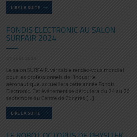
LIRE LA SUITE
FONDIS ELECTRONIC AU SALON
SURFAIR 2024
27 août 2024
Le salon SURFAIR, véritable rendez-vous mondial
pour les professionnels de l’industrie
aéronautique, accueillera cette année Fondis
Electronic. Cet événement se déroulera du 24 au 26
septembre au Centre de Congrès […]
LIRE LA SUITE
LE ROBOT OCTOPUS DE PHYSITEK :