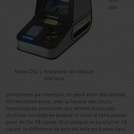
pas
Niton DXL | Analyseur de métaux
précieux
poinçonnés par exemple, on peut avoir des doutes.
On rencontre aussi, avec la hausse des cours,
beaucoup de personnes qui tentent d’usurper,
d’utiliser un objet en plaqué or pour le faire passer
pour de l’or 18 carats. D’un plaqué or ou d’un or 18
carats, la différence de prix est telle qu’il nous faut