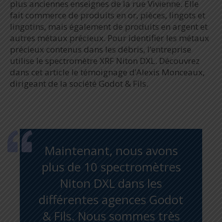
plus anciennes enseignes de la rue Vivienne. Elle
fait commerce de produits en or, pièces, lingots et
lingotins, mais également de produits en argent et
autres métaux précieux. Pour identifier les métaux
précieux contenus dans les débris, l’entreprise
utilise le spectromètre XRF Niton DXL. Découvrez
dans cet article le témoignage d’Alexis Monceaux,
dirigeant de la société Godot & Fils.
Maintenant, nous avons
plus de 10 spectromètres
Niton DXL dans les
différentes agences Godot
& Fils. Nous sommes très