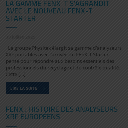
LA GAMME FENX-T S’AGRANDIT
AVEC LE NOUVEAU FENX-T
STARTER
30 juillet 2025
Le groupe Physitek élargit sa gamme d’analyseurs
XRF portables avec l’arrivée du FEnX-T Starter,
pensé pour répondre aux besoins essentiels des
professionnels du recyclage et du contrôle qualité.
Cette […]
LIRE LA SUITE
FENX : HISTOIRE DES ANALYSEURS
XRF EUROPÉENS