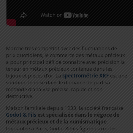
Marché très compétitif avec des fluctuations de
prix quotidiens, le commerce des métaux précieux
a pour principal défi de connaître avec précision la
teneur en métaux précieux contenue dans les
bijoux et pièces d’or. La
spectrométrie XRF
est une
solution de mise dans le domaine de part sa
méthode d’analyse précise, rapide et non
destructive.
Maison familiale depuis 1933, la société française
Godot & Fils
est spécialisée dans le négoce de
métaux précieux et de la numismatique
.
Implantée à Paris, Godot & Fils figure parmi les