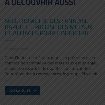
A DÉCOUVRIR AUSSI
SPECTROMÈTRE OES : ANALYSE
RAPIDE ET PRÉCISE DES MÉTAUX
ET ALLIAGES POUR L’INDUSTRIE
31 mars 2026
Dans l’industrie métallurgique, la précision de la
composition chimique des matériaux est un enjeu
majeur de sécurité, de qualité et de traçabilité.
Pour répondre à ces exigences, le groupe Physitek
[…]
LIRE LA SUITE