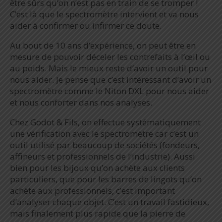
être sûrs qu’on n’est pas en train de se tromper !
C’est là que le spectromètre intervient et va nous
aider à confirmer ou infirmer ce doute.
Au bout de 10 ans d’expérience, on peut être en
mesure de pouvoir déceler les contrefaits à l’œil ou
au poids. Mais le mieux reste d’avoir un outil pour
nous aider. Je pense que c’est intéressant d’avoir un
spectromètre comme le Niton DXL pour nous aider
et nous conforter dans nos analyses.
Chez Godot & Fils, on effectue systématiquement
une vérification avec le spectromètre car c’est un
outil utilisé par beaucoup de sociétés (fondeurs,
affineurs et professionnels de l’industrie). Aussi
bien pour les bijoux qu’on achète aux clients
particuliers, que pour les barres de lingots qu’on
achète aux professionnels, c’est important
d’analyser chaque objet. C’est un travail fastidieux,
mais finalement plus rapide que la pierre de