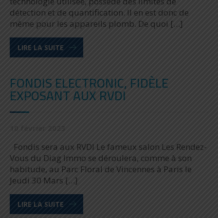
technologie utilisée, possède des limites de
détection et de quantification. Il en est donc de
même pour les appareils plomb. De quoi […]
LIRE LA SUITE
FONDIS ELECTRONIC, FIDÈLE
EXPOSANT AUX RVDI
10 février 2023
Fondis sera aux RVDI Le fameux salon Les Rendez-
Vous du Diag Immo se déroulera, comme à son
habitude, au Parc Floral de Vincennes à Paris le
Jeudi 30 Mars […]
LIRE LA SUITE