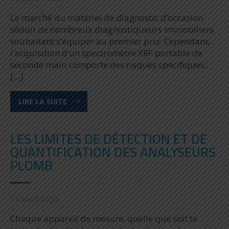
Le marché du matériel de diagnostic d’occasion
séduit de nombreux diagnostiqueurs immobiliers
souhaitant s’équiper au premier prix. Cependant,
l’acquisition d’un spectromètre XRF portable de
seconde main comporte des risques spécifiques.
[…]
LIRE LA SUITE
LES LIMITES DE DÉTECTION ET DE
QUANTIFICATION DES ANALYSEURS
PLOMB
13 avril 2023
Chaque appareil de mesure, quelle que soit la