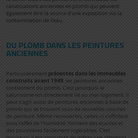
canalisations anciennes en plomb qui peuvent
également être la
source d’une exposition via la
contamination de l’eau.
DU PLOMB DANS LES PEINTURES
ANCIENNES
Particulièrement
présentes dans les immeubles
construits avant 1949
, les peintures anciennes
contiennent du plomb. C’est pourquoi le
saturnisme est directement lié au mal-logement. Il
peut s’agir aussi de peintures anciennes à base de
plomb qui se trouvent sous de nouvelles couches
de peinture. Même recouvertes, celles-ci s’effritent
sous l’effet de l’humidité, forment des écailles et
des poussières facilement ingérables. C’est
pourquoi il est important de prêter une attention