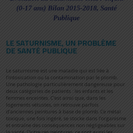
(0-17 ans) Bilan 2015-2018, Santé
Publique
LE SATURNISME, UN PROBLÈME
DE SANTÉ PUBLIQUE
Le saturnisme est une maladie qui est liée à
l’intoxication ou la contamination par le plomb.
Une pathologie particulièrement dangereuse pour
deux catégories de patients : les enfants et les
femmes enceintes. C’est ainsi que, dans les
logements vétustes, on retrouve parfois
d’anciennes peintures à base de plomb. Ce métal
toxique, une fois ingéré, se stocke dans l’organisme
et entraîne des conséquences non négligeables sur
la santé.
Outre ces peintures, ce sont aussi les