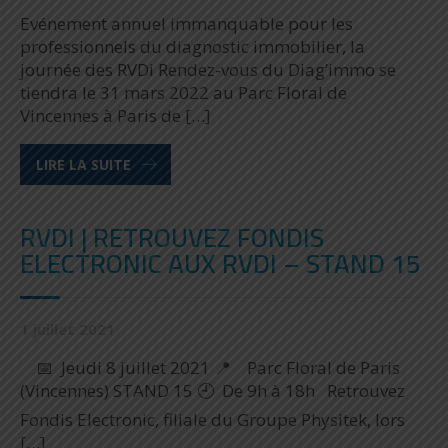
Evénement annuel immanquable pour les
professionnels du diagnostic immobilier, la
journée des RVDi Rendez-vous du Diag’immo se
tiendra le 31 mars 2022 au Parc Floral de
Vincennes à Paris de […]
LIRE LA SUITE
RVDI | RETROUVEZ FONDIS
ELECTRONIC AUX RVDI – STAND 15
1 juillet 2021
📅 Jeudi 8 juillet 2021 📍 Parc Floral de Paris
(Vincennes) STAND 15 🕘 De 9h à 18h Retrouvez
Fondis Electronic, filiale du Groupe Physitek, lors
[…]