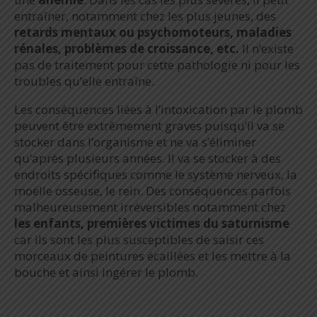
entraîner, notamment chez les plus jeunes, des
retards mentaux ou psychomoteurs, maladies
rénales, problèmes de croissance, etc.
Il n’existe
pas de traitement pour cette pathologie ni pour les
troubles qu’elle entraîne.
Les conséquences liées à l’intoxication par le plomb
peuvent être extrêmement graves puisqu’il va se
stocker dans l’organisme et ne va s’éliminer
qu’après plusieurs années. Il va se stocker à des
endroits spécifiques comme le système nerveux, la
moëlle osseuse, le rein. Des conséquences parfois
malheureusement irréversibles notamment chez
les enfants, premières victimes du saturnisme
car ils sont les plus susceptibles de saisir ces
morceaux de peintures écaillées et les mettre à la
bouche et ainsi ingérer le plomb.