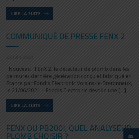
LIRE LA SUITE
COMMUNIQUÉ DE PRESSE FENX 2
22 juin 2021
Nouveau : FEnX 2, le détecteur de plomb dans les
peintures dernière génération conçu et fabriqué en
France par Fondis Electronic Voisins-le-Bretonneux,
le 21/06/2021 – Fondis Electronic dévoile une […]
LIRE LA SUITE
FENX OU PB200I, QUEL ANALYSEUR
PLOMB CHOISIR ?