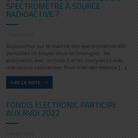
SPECTROMÈTRE À SOURCE
RADIOACTIVE ?
7 mars 2022
Aujourd’hui sur le marché des spectromètres XRF
portables on trouve deux technologies : les
analyseurs avec un tube X et les analyseurs avec
une source radioactive. Pour trier des métaux […]
LIRE LA SUITE
FONDIS ELECTRONIC PARTICIPE
AUX RVDI 2022
1 mars 2022