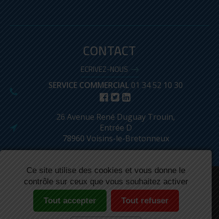
CONTACT
ECRIVEZ-NOUS
SERVICE COMMERCIAL
01 34 52 10 30
26 Avenue René Duguay Trouin,
Entrée D
78960 Voisins-le-Bretonneux
Ce site utilise des cookies et vous donne le
contrôle sur ceux que vous souhaitez activer
Réalisé par : Biznet
Mentions légales
Conditions Générales de Ventes
Produits archivés
Plan du site
Lexique
Tout accepter
Tout refuser
N° Autorisation ASN : F620002