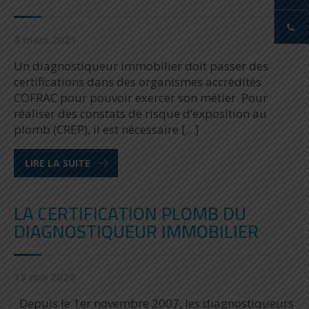
3 mars 2021
Un diagnostiqueur immobilier doit passer des
certifications dans des organismes accrédités
COFRAC pour pouvoir exercer son métier. Pour
réaliser des constats de risque d’exposition au
plomb (CREP), il est nécessaire […]
LIRE LA SUITE
LA CERTIFICATION PLOMB DU
DIAGNOSTIQUEUR IMMOBILIER
13 mai 2020
Depuis le 1er novembre 2007, les diagnostiqueurs