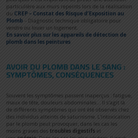
particulière aux murs repeints lors de la réalisation
du
CREP – Constat des Risque d’Exposition au
Plomb
– Diagnostic technique obligatoire pour
vendre ou louer un logement.
En savoir plus sur les appareils de détection de
plomb dans les peintures
AVOIR DU PLOMB DANS LE SANG :
SYMPTÔMES, CONSÉQUENCES
Souvent les symptômes passent inaperçus : fatigue,
maux de tête, douleurs abdominales… Il s’agit là
de différents symptômes qui ont été observés chez
des individus atteints de saturnisme. L’intoxication
par le plomb peut provoquer, dans les cas les
moins graves des
troubles digestifs
et
une
anémie
. Dans les cas les plus sévères, il peut