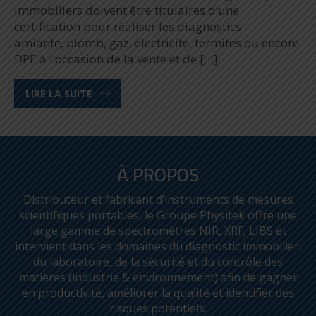
immobiliers doivent être titulaires d’une
certification pour réaliser les diagnostics
amiante, plomb, gaz, électricité, termites ou encore
DPE à l’occasion de la vente et de […]
LIRE LA SUITE
À PROPOS
Distributeur et fabricant d’instruments de mesures
scientifiques portables, le Groupe Physitek offre une
large gamme de spectromètres NIR, XRF, LIBS et
intervient dans les domaines du diagnostic immobilier,
du laboratoire, de la sécurité et du contrôle des
matières (industrie & environnement) afin de gagner
en productivité, améliorer la qualité et identifier des
risques potentiels.