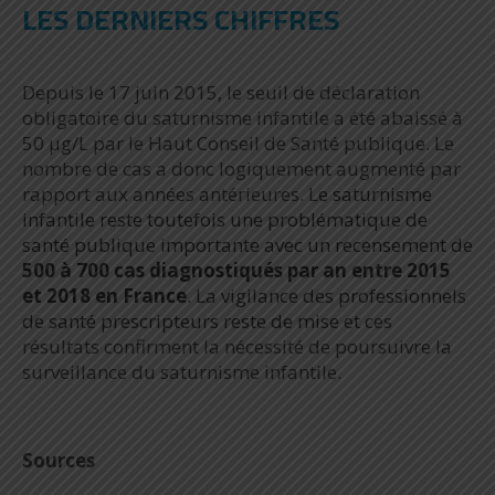
LES DERNIERS CHIFFRES
Depuis le 17 juin 2015, le seuil de déclaration
obligatoire du saturnisme infantile a été abaissé à
50 µg/L par le Haut Conseil de Santé publique. Le
nombre de cas a donc logiquement augmenté par
rapport aux années antérieures. L
e saturnisme
infantile reste toutefois une problématique de
santé publique importante avec un recensement de
500 à 700 cas diagnostiqués par an entre 2015
et 2018 en France
. La vigilance des professionnels
de santé prescripteurs reste de mise et c
es
résultats confirment la nécessité de poursuivre la
surveillance du saturnisme infantile.
Sources