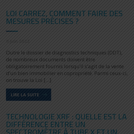
LOI CARREZ, COMMENT FAIRE DES
MESURES PRÉCISES ?
9 juin 2022
Outre le dossier de diagnostics techniques (DDT),
de nombreux documents doivent être
obligatoirement fournis lorsqu’il s’agit de la vente
d’un bien immobilier en copropriété. Parmi ceux-ci,
on trouve la Loi […]
LIRE LA SUITE
TECHNOLOGIE XRF : QUELLE EST LA
DIFFÉRENCE ENTRE UN
SPECTROMÈTRE À TUBE X ET UN