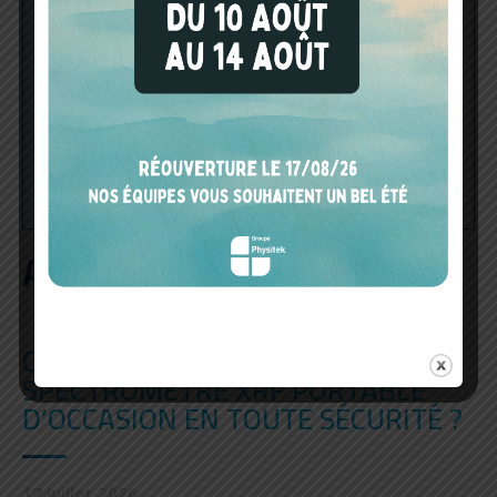
En nous envoyant votre email et toute autre information
personnelle, vous acceptez que les informations soient utilisées
en accord avec notre politique de protection des données
prévues aux
mentions légales
de notre site Internet. Ces
données ne seront pas stockées pour un autre usage que pour
vous contacter. Elles ne seront ni vendues ni échangées.
A DÉCOUVRIR AUSSI
COMMENT ACHETER UN
SPECTROMÈTRE XRF PORTABLE
D’OCCASION EN TOUTE SÉCURITÉ ?
17 juillet 2026