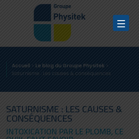
Accueil
>
Le blog du Groupe Physitek
>
Saturnisme : Les causes & conséquences
SATURNISME : LES CAUSES &
CONSÉQUENCES
INTOXICATION PAR LE PLOMB, CE