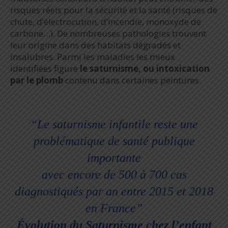
risques réels pour la sécurité et la santé (risques de
chute, d’électrocution, d’incendie, monoxyde de
carbone…). De nombreuses pathologies trouvent
leur origine dans des habitats dégradés et
insalubres. Parmi les maladies les mieux
identifiées figure
le saturnisme, ou intoxication
par le plomb
contenu dans certaines peintures.
“Le saturnisme infantile reste une
problématique de santé publique
importante
avec encore de 500 à 700 cas
diagnostiqués par an entre 2015 et 2018
en France”
Évolution du Saturnisme chez l’enfant