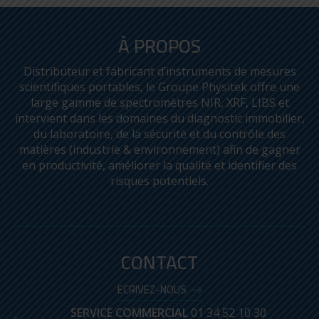
À PROPOS
Distributeur et fabricant d’instruments de mesures
scientifiques portables, le Groupe Physitek offre une
large gamme de spectromètres NIR, XRF, LIBS et
intervient dans les domaines du diagnostic immobilier,
du laboratoire, de la sécurité et du contrôle des
matières (industrie & environnement) afin de gagner
en productivité, améliorer la qualité et identifier des
risques potentiels.
CONTACT
ECRIVEZ-NOUS
SERVICE COMMERCIAL
01 34 52 10 30