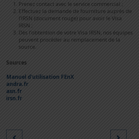
Prenez contact avec le service commercial ;
Effectuez la demande de fourniture auprès de
l’IRSN (document rouge) pour avoir le Visa
IRSN ;
Dès l’obtention de votre Visa IRSN, nos équipes
peuvent procéder au remplacement de la
source.
Sources
Manuel d’utilisation FEnX
andra.fr
asn.fr
irsn.fr