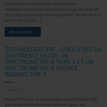
de nombreux documents doivent être
obligatoirement fournis lorsqu’il s’agit de la vente
d’un bien immobilier en copropriété. Parmi ceux-ci,
on trouve la Loi […]
LIRE LA SUITE
TECHNOLOGIE XRF : QUELLE EST LA
DIFFÉRENCE ENTRE UN
SPECTROMÈTRE À TUBE X ET UN
SPECTROMÈTRE À SOURCE
RADIOACTIVE ?
7 mars 2022
Aujourd’hui sur le marché des spectromètres XRF
portables on trouve deux technologies : les