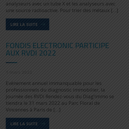
analyseurs avec un tube X et les analyseurs avec
une source radioactive. Pour trier des métaux […]
LIRE LA SUITE
FONDIS ELECTRONIC PARTICIPE
AUX RVDI 2022
1 mars 2022
Evénement annuel immanquable pour les
professionnels du diagnostic immobilier, la
journée des RVDi Rendez-vous du Diag’immo se
tiendra le 31 mars 2022 au Parc Floral de
Vincennes à Paris de […]
LIRE LA SUITE