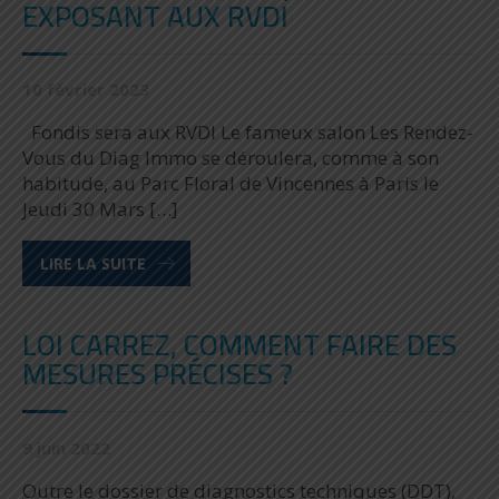
EXPOSANT AUX RVDI
10 février 2023
Fondis sera aux RVDI Le fameux salon Les Rendez-
Vous du Diag Immo se déroulera, comme à son
habitude, au Parc Floral de Vincennes à Paris le
Jeudi 30 Mars […]
LIRE LA SUITE
LOI CARREZ, COMMENT FAIRE DES
MESURES PRÉCISES ?
9 juin 2022
Outre le dossier de diagnostics techniques (DDT),