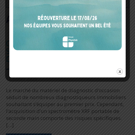
A DÉCOUVRIR AUSSI
COMMENT ACHETER UN
SPECTROMÈTRE XRF PORTABLE
D’OCCASION EN TOUTE SÉCURITÉ ?
17 juillet 2026
Le marché du matériel de diagnostic d’occasion
séduit de nombreux diagnostiqueurs immobiliers
souhaitant s’équiper au premier prix. Cependant,
l’acquisition d’un spectromètre XRF portable de
seconde main comporte des risques spécifiques.
[…]