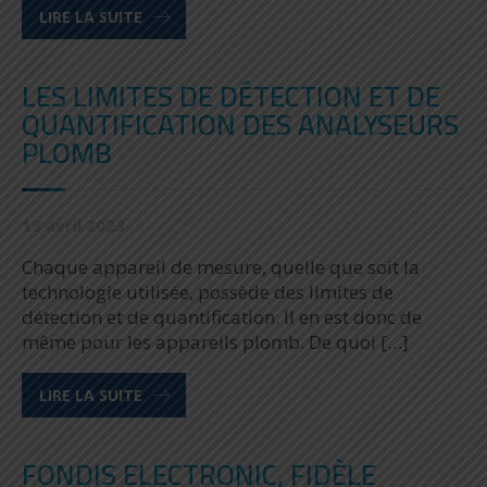
LIRE LA SUITE
LES LIMITES DE DÉTECTION ET DE
QUANTIFICATION DES ANALYSEURS
PLOMB
13 avril 2023
Chaque appareil de mesure, quelle que soit la
technologie utilisée, possède des limites de
détection et de quantification. Il en est donc de
même pour les appareils plomb. De quoi […]
LIRE LA SUITE
FONDIS ELECTRONIC, FIDÈLE