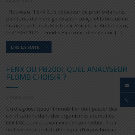
22 juin 2021
Nouveau : FEnX 2, le détecteur de plomb dans les
peintures dernière génération conçu et fabriqué en
France par Fondis Electronic Voisins-le-Bretonneux,
le 21/06/2021 – Fondis Electronic dévoile une […]
LIRE LA SUITE
FENX OU PB200I, QUEL ANALYSEUR
PLOMB CHOISIR ?
3 mars 2021
Un diagnostiqueur immobilier doit passer des
certifications dans des organismes accrédités
COFRAC pour pouvoir exercer son métier. Pour
réaliser des constats de risque d’exposition au