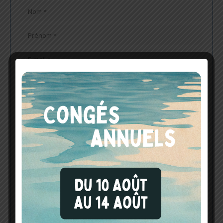
En nous envoyant votre email et toute autre information
personnelle, vous acceptez que les informations soient utilisées
en accord avec notre politique de protection des données
prévues aux
mentions légales
de notre site Internet. Ces
données ne seront pas stockées pour un autre usage que pour
vous contacter. Elles ne seront ni vendues ni échangées.