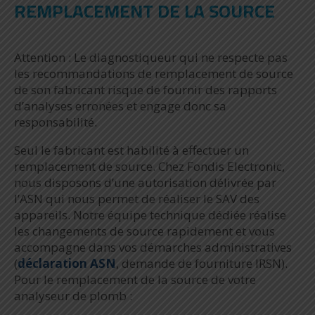
REMPLACEMENT DE LA SOURCE
Attention : Le diagnostiqueur qui ne respecte pas
les recommandations de remplacement de source
de son fabricant risque de fournir des rapports
d’analyses erronées et engage donc sa
responsabilité.
Seul le fabricant est habilité à effectuer un
remplacement de source. Chez Fondis Electronic,
nous disposons d’une autorisation délivrée par
l’ASN qui nous permet de réaliser le SAV des
appareils. Notre équipe technique dédiée réalise
les changements de source rapidement et vous
accompagne dans vos démarches administratives
(
déclaration ASN
, demande de fourniture IRSN).
Pour le remplacement de la source de votre
analyseur de plomb :