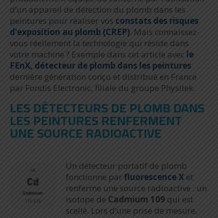
d’un appareil de détection du plomb dans les
peintures pour réaliser vos
constats des risques
d’exposition au plomb (CREP)
. Mais connaissez-
vous réellement la technologie qui réside dans
votre machine ? Exemple dans cet article avec
le
FEnX, détecteur de plomb dans les peintures
dernière génération conçu et distribué en France
par Fondis Electronic, filiale du groupe Physitek.
LES DÉTECTEURS DE PLOMB DANS
LES PEINTURES RENFERMENT
UNE SOURCE RADIOACTIVE
Un détecteur portatif de plomb
fonctionne par
fluorescence X
et
renferme une source radioactive : un
isotope de
Cadmium 109
qui est
scellé. Lors d’une prise de mesure,