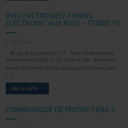
RVDI | RETROUVEZ FONDIS
ELECTRONIC AUX RVDI – STAND 15
1 juillet 2021
📅 Jeudi 8 juillet 2021 📍 Parc Floral de Paris
(Vincennes) STAND 15 🕘 De 9h à 18h Retrouvez
Fondis Electronic, filiale du Groupe Physitek, lors
[…]
LIRE LA SUITE
COMMUNIQUÉ DE PRESSE FENX 2