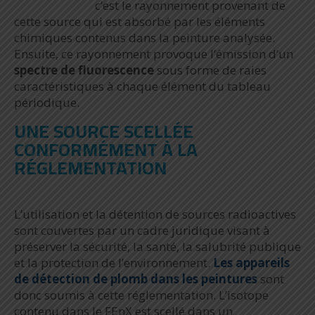
c’est le rayonnement provenant de
cette source qui est absorbé par les éléments
chimiques contenus dans la peinture analysée.
Ensuite, ce rayonnement provoque l’émission d’un
spectre de fluorescence
sous forme de raies
caractéristiques à chaque élément du tableau
périodique.
UNE SOURCE SCELLÉE
CONFORMÉMENT À LA
RÉGLEMENTATION
L’utilisation et la détention de sources radioactives
sont couvertes par un cadre juridique visant à
préserver la sécurité, la santé, la salubrité publique
et la protection de l’environnement.
Les appareils
de détection de plomb dans les peintures
sont
donc soumis à cette réglementation. L’isotope
contenu dans le FEnX est scellé dans un