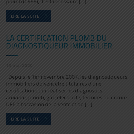
plomb (CREP), il est nécessaire […]
LIRE LA SUITE
LA CERTIFICATION PLOMB DU
DIAGNOSTIQUEUR IMMOBILIER
13 mai 2020
Depuis le 1er novembre 2007, les diagnostiqueurs
immobiliers doivent être titulaires d’une
certification pour réaliser les diagnostics
amiante, plomb, gaz, électricité, termites ou encore
DPE à l’occasion de la vente et de […]
LIRE LA SUITE