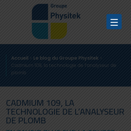
Accueil
>
Le blog du Groupe Physitek
>
Cadmium 109, la technologie de l’analyseur de
plomb
CADMIUM 109, LA
TECHNOLOGIE DE L’ANALYSEUR
DE PLOMB