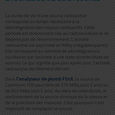
La durée de vie d’une source radioactive
correspond au temps nécessaire à la
désintégration des noyaux radioactifs. Cette
période est directement liée au radionucléide et ne
dépend pas de l’environnement. L’activité
radioactive est exprimée en MBq (mégabecquerel).
Elle correspond au nombre de désintégrations
nucléaires par seconde à une date donnée (date de
source). Ce qui signifie que jour après jour, l’activité
radioactive de l’élément décroit.
Dans
l’analyseur de plomb FEnX
, la source de
Cadmium 109 peut être de 370 MBq (soit 3 ans) ou
de 850 MBq (soit 5 ans). Au-delà de cette durée, le
vieillissement de la source diminue de la vitesse et
de la précision des mesures. C’est pourquoi il est
impératif de remplacer la source.