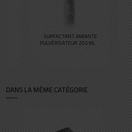
SURFACTANT AMIANTE
PULVÉRISATEUR 250 ML
DANS LA MÊME CATÉGORIE