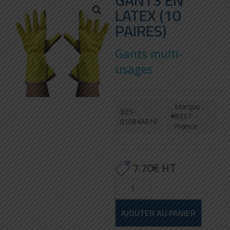
GANTS EN
LATEX (10
PAIRES)
Gants multi-
usages
Marque :
BES-
BEST
01084A010
France
7.70
€
HT
quantité
de
Gants
AJOUTER AU PANIER
en