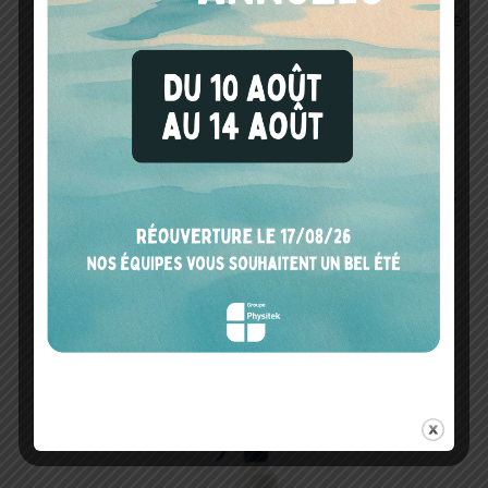
individuel Sachet de
10 paires
Totalement
imperméable
Résistant à la
déchirure, à la
perforation et aux
produits chimiques
PHYSITEK DEVICES VOUS RECOMMANDE