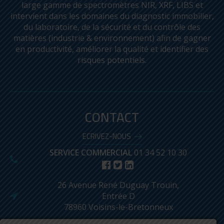
large gamme de spectromètres NIR, XRF, LIBS et
intervient dans les domaines du diagnostic immobilier,
du laboratoire, de la sécurité et du contrôle des
matières (industrie & environnement) afin de gagner
en productivité, améliorer la qualité et identifier des
risques potentiels.
LEICA DISTO™ D5
CONTACT
ECRIVEZ-NOUS
SERVICE COMMERCIAL
01 34 52 10 30
PROMO !
26 Avenue René Duguay Trouin,
Entrée D
78960 Voisins-le-Bretonneux