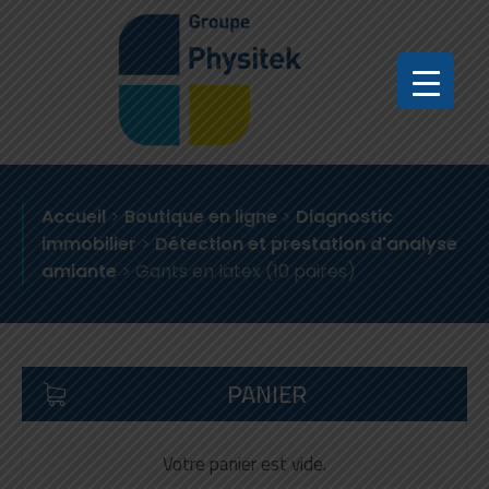
Accueil
>
Boutique en ligne
>
Diagnostic
immobilier
>
Détection et prestation d'analyse
amiante
>
Gants en latex (10 paires)
PANIER
Votre panier est vide.