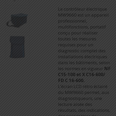
Le contrôleur électrique
MW9660 est un appareil
professionnel,
multifonctions, portatif
conçu pour réaliser
toutes les mesures
requises pour un
diagnostic complet des
installations électriques
dans les bâtiments, selon
les normes en vigueur
NF
C15-100 et X C16-600/
FD C 16-600.
L’écran LCD rétro éclairé
du MW9660 permet, aux
diagnostiqueurs, une
lecture aisée des
résultats, des indications,