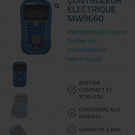
CONTRÔLEUR
ÉLECTRIQUE
MW9660
Indispensable pour
tester les
installations
electriques
BOÎTIER
COMPACT ET
ROBUSTE
CONFORME AUX
NORMES
GARANTIE 2 ANS