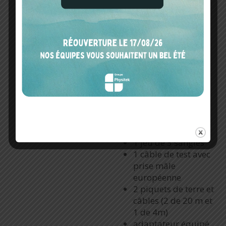
Le contrôleur électrique
MW9660 est équipé de
tous les accessoires
indispensables pour
effectuer le diagnostic :
Une sacoche de
transport
6 accumulateurs
NIMH
1 adaptateur
secteur
1 jeu de 3 sangles
1 câble de test avec
prise mâle
européenne
2 piquets de terre et
câbles (2 de 20 m et
1 de 4m)
adaptateur équipé