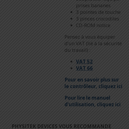
prises bananes
3 pointes de touche
3 pinces crocodiles
CD-ROM notice
Pensez à vous équiper
d’un VAT (lié à la sécurité
du travail) :
VAT 52
VAT 66
Pour en savoir plus sur
le contrôleur, cliquez ici
Pour lire le manuel
d’utilisation, cliquez ici
PHYSITEK DEVICES VOUS RECOMMANDE