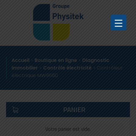
Accueil
>
Boutique en ligne
>
Diagnostic
immobilier
>
Contrôle électricité
>
Contrôleur
électrique MW9660
PANIER
Votre panier est vide.