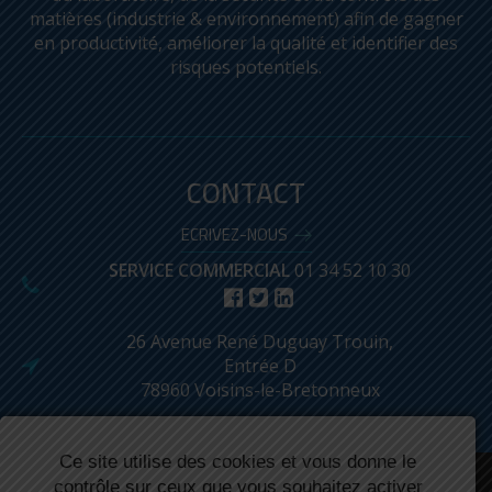
matières (industrie & environnement) afin de gagner
en productivité, améliorer la qualité et identifier des
risques potentiels.
LEICA DISTO™ D5
CONTACT
ECRIVEZ-NOUS
SERVICE COMMERCIAL
01 34 52 10 30
PROMO !
26 Avenue René Duguay Trouin,
Entrée D
78960 Voisins-le-Bretonneux
Ce site utilise des cookies et vous donne le
Réalisé par : Biznet
contrôle sur ceux que vous souhaitez activer
Mentions légales