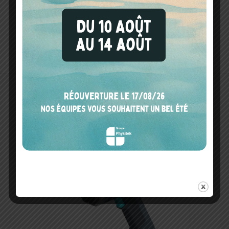
Holster textile
Bouton de
fermeture par
pression
Passants pour
ceinture
PHYSITEK DEVICES VOUS RECOMMANDE