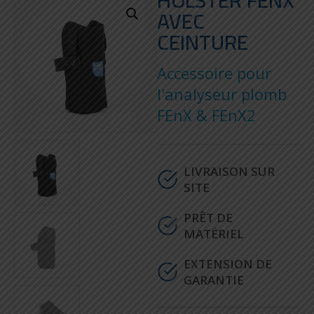
HOLSTER FENX
AVEC
CEINTURE
Accessoire pour
l'analyseur plomb
FEnX & FEnX2
LIVRAISON SUR
SITE
PRÊT DE
MATÉRIEL
EXTENSION DE
GARANTIE