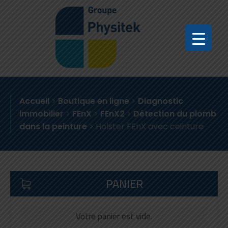
Accueil
>
Boutique en ligne
>
Diagnostic
immobilier
>
FEnX
>
FEnX2
>
Détection du plomb
dans la peinture
>
Holster FEnX avec ceinture
PANIER
Votre panier est vide.