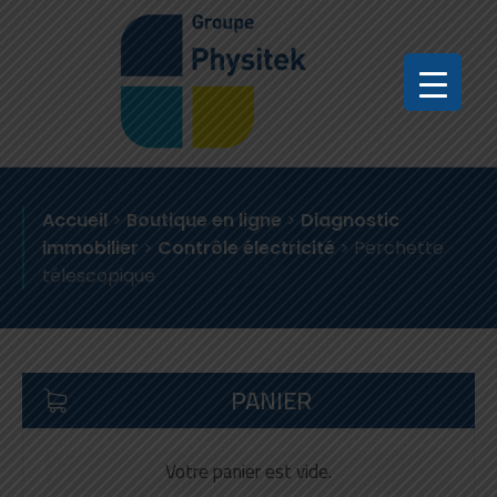
Accueil
>
Boutique en ligne
>
Diagnostic
immobilier
>
Contrôle électricité
>
Perchette
télescopique
PANIER
Votre panier est vide.