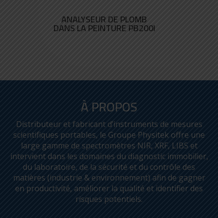
ANALYSEUR DE PLOMB
DANS LA PEINTURE PB200I
À PROPOS
Distributeur et fabricant d’instruments de mesures
scientifiques portables, le Groupe Physitek offre une
large gamme de spectromètres NIR, XRF, LIBS et
intervient dans les domaines du diagnostic immobilier,
du laboratoire, de la sécurité et du contrôle des
matières (industrie & environnement) afin de gagner
en productivité, améliorer la qualité et identifier des
risques potentiels.
LEICA DISTO™ D5